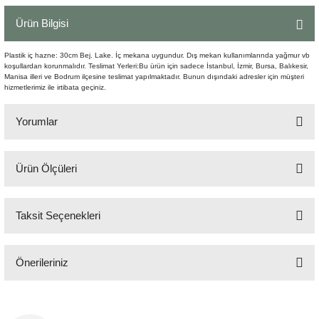
Şömine Aksesuarları
Ürün Bilgisi
Sütun&Kaide
Plastik iç hazne: 30cm Bej. Lake. İç mekana uygundur. Dış mekan kullanımlarında yağmur vb
koşullardan korunmalıdır. Teslimat Yerleri:Bu ürün için sadece İstanbul, İzmir, Bursa, Balıkesir,
Manisa illeri ve Bodrum ilçesine teslimat yapılmaktadır. Bunun dışındaki adresler için müşteri
Vazo
hizmetlerimiz ile irtibata geçiniz.
Yorumlar
Ürün Ölçüleri
Bu ürüne ilk yorumu siz yapın!
30x30x52 cm
Taksit Seçenekleri
Yorum Yaz
Önerileriniz
Bu ürünün fiyat bilgisi, resim, ürün açıklamalarında ve diğer konularda
yetersiz gördüğünüz noktaları öneri formunu kullanarak tarafımıza