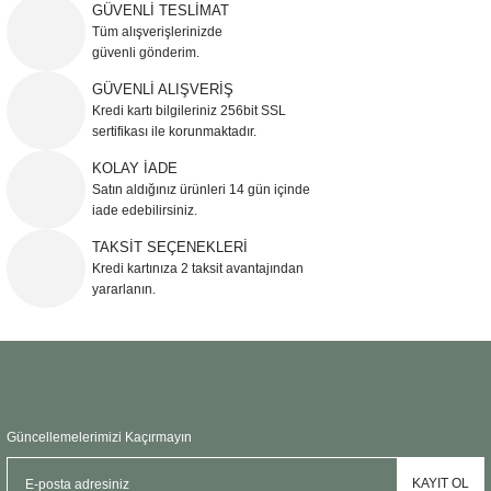
iletebilirsiniz.
GÜVENLİ TESLİMAT
Görüş ve önerileriniz için teşekkür ederiz.
Tüm alışverişlerinizde
güvenli gönderim.
Ürün resmi kalitesiz, bozuk veya görüntülenemiyor.
GÜVENLİ ALIŞVERİŞ
Kredi kartı bilgileriniz 256bit SSL
Ürün açıklamasında eksik bilgiler bulunuyor.
sertifikası ile korunmaktadır.
Ürün bilgilerinde hatalar bulunuyor.
KOLAY İADE
Ürün fiyatı diğer sitelerden daha pahalı.
Satın aldığınız ürünleri 14 gün içinde
Bu ürüne benzer farklı alternatifler olmalı.
iade edebilirsiniz.
TAKSİT SEÇENEKLERİ
Kredi kartınıza 2 taksit avantajından
yararlanın.
Gönder
Güncellemelerimizi Kaçırmayın
KAYIT OL