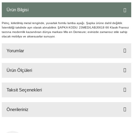
Şömine Aksesuarları
Ürün Bilgisi
Sütun&Kaide
Pirinç, kirletilmiş metal renginde, yuvarlak formlu lamba ayağı. Şapka ürüne dahil değildir.
İstenildiği takdirde ayrı olarak alınabilinir. ŞAPKA KODU: 23MED/LABJ0618 66 Klasik Fransız
tarzına modernlik kazandıran dünya markası Mis en Demeure; evinizde zamansız stile sahip
Vazo
olacak mobilya ve aksesuarlar sunuyor.
Yorumlar
Ürün Ölçüleri
Bu ürüne ilk yorumu siz yapın!
H:33 cm 13x13 cm
Taksit Seçenekleri
Yorum Yaz
Önerileriniz
Bu ürünün fiyat bilgisi, resim, ürün açıklamalarında ve diğer konularda
yetersiz gördüğünüz noktaları öneri formunu kullanarak tarafımıza