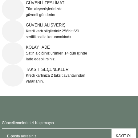
iletebilirsiniz.
GÜVENLİ TESLİMAT
Görüş ve önerileriniz için teşekkür ederiz.
Tüm alışverişlerinizde
güvenli gönderim.
Ürün resmi kalitesiz, bozuk veya görüntülenemiyor.
GÜVENLİ ALIŞVERİŞ
Kredi kartı bilgileriniz 256bit SSL
Ürün açıklamasında eksik bilgiler bulunuyor.
sertifikası ile korunmaktadır.
Ürün bilgilerinde hatalar bulunuyor.
KOLAY İADE
Ürün fiyatı diğer sitelerden daha pahalı.
Satın aldığınız ürünleri 14 gün içinde
Bu ürüne benzer farklı alternatifler olmalı.
iade edebilirsiniz.
TAKSİT SEÇENEKLERİ
Kredi kartınıza 2 taksit avantajından
yararlanın.
Gönder
Güncellemelerimizi Kaçırmayın
KAYIT OL