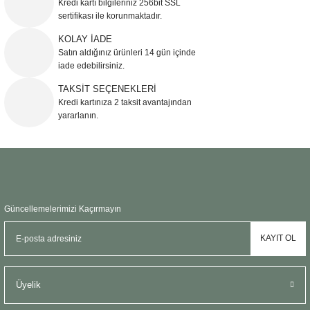
Kredi kartı bilgileriniz 256bit SSL
Ürün açıklamasında eksik bilgiler bulunuyor.
sertifikası ile korunmaktadır.
Ürün bilgilerinde hatalar bulunuyor.
KOLAY İADE
Ürün fiyatı diğer sitelerden daha pahalı.
Satın aldığınız ürünleri 14 gün içinde
Bu ürüne benzer farklı alternatifler olmalı.
iade edebilirsiniz.
TAKSİT SEÇENEKLERİ
Kredi kartınıza 2 taksit avantajından
yararlanın.
Gönder
Güncellemelerimizi Kaçırmayın
KAYIT OL
Üyelik