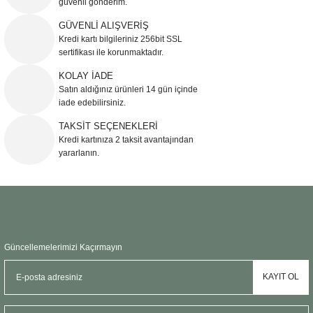
güvenli gönderim.
Ürün resmi kalitesiz, bozuk veya görüntülenemiyor.
GÜVENLİ ALIŞVERİŞ
Kredi kartı bilgileriniz 256bit SSL
Ürün açıklamasında eksik bilgiler bulunuyor.
sertifikası ile korunmaktadır.
Ürün bilgilerinde hatalar bulunuyor.
KOLAY İADE
Ürün fiyatı diğer sitelerden daha pahalı.
Satın aldığınız ürünleri 14 gün içinde
Bu ürüne benzer farklı alternatifler olmalı.
iade edebilirsiniz.
TAKSİT SEÇENEKLERİ
Kredi kartınıza 2 taksit avantajından
yararlanın.
Gönder
Güncellemelerimizi Kaçırmayın
KAYIT OL