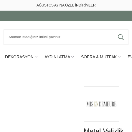
AĞUSTOS AYINA ÖZEL İNDİRİMLER
DEKORASYON
AYDINLATMA
SOFRA & MUTFAK
EV
Metal Valizlik