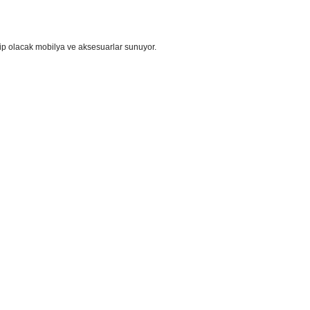
ip olacak mobilya ve aksesuarlar sunuyor.
i formunu kullanarak tarafımıza iletebilirsiniz.
!