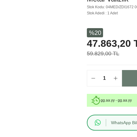
Stok Kodu: 04MED/ZDI1672 
Stok Adedi : 1 Adet
%20
47.863,20 
59.829,00 TL
gg.aa.yy - gg.aa.yy
WhatsApp Bilg