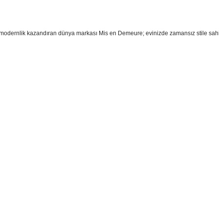
a modernlik kazandıran dünya markası Mis en Demeure; evinizde zamansız stile sah
sim, ürün açıklamalarında ve diğer konularda yetersiz gördüğünüz noktaları öner
teşekkür ederiz.
Bu ürüne ilk yorumu siz yapın
ozuk veya görüntülenemiyor.
Yorum Yaz
k bilgiler bulunuyor.
r bulunuyor.
rden daha pahalı.
ternatifler olmalı.
Gönder