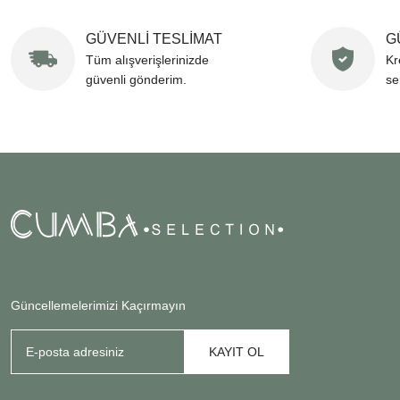
GÜVENLİ TESLİMAT
G
Tüm alışverişlerinizde
Kr
güvenli gönderim.
se
Güncellemelerimizi Kaçırmayın
KAYIT OL