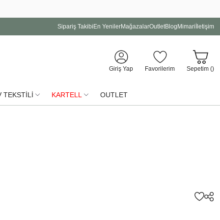
Sipariş Takibi
En Yeniler
Mağazalar
Outlet
Blog
Mimari
İletişim
Giriş Yap
Favorilerim
Sepetim (
)
 TEKSTİLİ
KARTELL
OUTLET