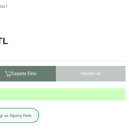
00#LT
TL
Sepete Ekle
Hemen Al
i ve Sipariş Hattı