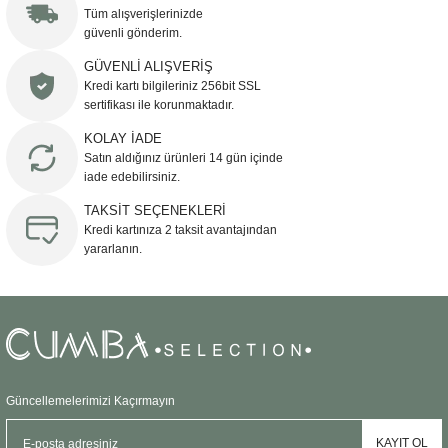
Görüş ve önerileriniz için teşekkür ederiz.
Tüm alışverişlerinizde
güvenli gönderim.
Ürün resmi kalitesiz, bozuk veya görüntülenemiyor.
GÜVENLİ ALIŞVERİŞ
Kredi kartı bilgileriniz 256bit SSL
Ürün açıklamasında eksik bilgiler bulunuyor.
sertifikası ile korunmaktadır.
Ürün bilgilerinde hatalar bulunuyor.
KOLAY İADE
Ürün fiyatı diğer sitelerden daha pahalı.
Satın aldığınız ürünleri 14 gün içinde
Bu ürüne benzer farklı alternatifler olmalı.
iade edebilirsiniz.
TAKSİT SEÇENEKLERİ
Kredi kartınıza 2 taksit avantajından
yararlanın.
Gönder
Güncellemelerimizi Kaçırmayın
KAYIT OL