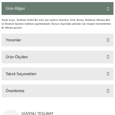
Şömine Aksesuarları
Ürün Bilgisi
Sütun&Kaide
Siyah boya. Teslimat Yerleri:Bu ürün için sadece İstanbul, İzmir, Bursa, Balıkesir, Manisa illeri
ve Bodrum ilçesine teslimat yapılmaktadır. Bunun dışındaki adresler için müşteri hizmetlerimiz
ile irtibata geçiniz.
Vazo
Yorumlar
Ürün Ölçüleri
Bu ürüne ilk yorumu siz yapın!
65x65 cm H:50 cm
Taksit Seçenekleri
Yorum Yaz
Önerileriniz
Bu ürünün fiyat bilgisi, resim, ürün açıklamalarında ve diğer konularda
yetersiz gördüğünüz noktaları öneri formunu kullanarak tarafımıza
iletebilirsiniz.
GÜVENLİ TESLİMAT