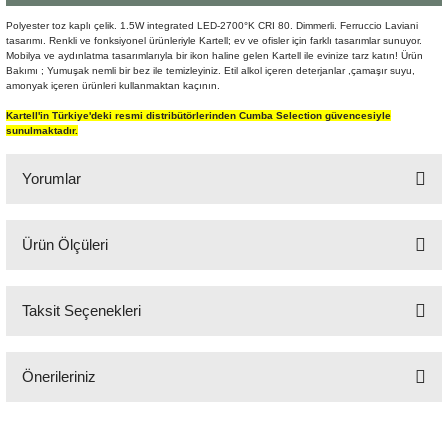
Şömine Aksesuarları
Polyester toz kaplı çelik. 1.5W integrated LED-2700°K CRI 80. Dimmerli. Ferruccio Laviani
tasarımı. Renkli ve fonksiyonel ürünleriyle Kartell; ev ve ofisler için farklı tasarımlar sunuyor.
Mobilya ve aydınlatma tasarımlarıyla bir ikon haline gelen Kartell ile evinize tarz katın! Ürün
Sütun&Kaide
Bakımı ; Yumuşak nemli bir bez ile temizleyiniz. Etil alkol içeren deterjanlar ,çamaşır suyu,
amonyak içeren ürünleri kullanmaktan kaçının.
Vazo
Kartell'in Türkiye'deki resmi distribütörlerinden Cumba Selection güvencesiyle
sunulmaktadır.
Yorumlar
Ürün Ölçüleri
Bu ürüne ilk yorumu siz yapın!
20x36,5 cm
Taksit Seçenekleri
Yorum Yaz
Önerileriniz
Bu ürünün fiyat bilgisi, resim, ürün açıklamalarında ve diğer konularda
yetersiz gördüğünüz noktaları öneri formunu kullanarak tarafımıza