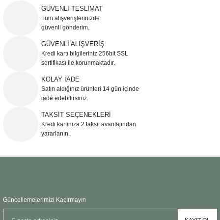
iletebilirsiniz.
GÜVENLİ TESLİMAT
Görüş ve önerileriniz için teşekkür ederiz.
Tüm alışverişlerinizde
güvenli gönderim.
Ürün resmi kalitesiz, bozuk veya görüntülenemiyor.
GÜVENLİ ALIŞVERİŞ
Kredi kartı bilgileriniz 256bit SSL
Ürün açıklamasında eksik bilgiler bulunuyor.
sertifikası ile korunmaktadır.
Ürün bilgilerinde hatalar bulunuyor.
KOLAY İADE
Ürün fiyatı diğer sitelerden daha pahalı.
Satın aldığınız ürünleri 14 gün içinde
Bu ürüne benzer farklı alternatifler olmalı.
iade edebilirsiniz.
TAKSİT SEÇENEKLERİ
Kredi kartınıza 2 taksit avantajından
yararlanın.
Gönder
Güncellemelerimizi Kaçırmayın