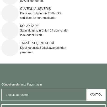
güvenli gönderim.
Ürün resmi kalitesiz, bozuk veya görüntülenemiyor.
GÜVENLİ ALIŞVERİŞ
Kredi kartı bilgileriniz 256bit SSL
Ürün açıklamasında eksik bilgiler bulunuyor.
sertifikası ile korunmaktadır.
Ürün bilgilerinde hatalar bulunuyor.
KOLAY İADE
Ürün fiyatı diğer sitelerden daha pahalı.
Satın aldığınız ürünleri 14 gün içinde
Bu ürüne benzer farklı alternatifler olmalı.
iade edebilirsiniz.
TAKSİT SEÇENEKLERİ
Kredi kartınıza 2 taksit avantajından
yararlanın.
Gönder
Güncellemelerimizi Kaçırmayın
KAYIT OL