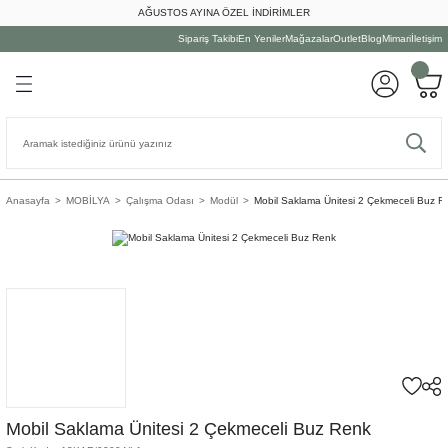
AĞUSTOS AYINA ÖZEL İNDİRİMLER
Geri Dön
Geri Dön
Geri Dön
Geri Dön
Geri Dön
Geri Dön
Geri Dön
Sipariş Takibi
En Yeniler
Mağazalar
Outlet
Blog
Mimari
İletişim
LYALARI
ON
A
UTFAK
Dış Mekan Oturma Grubu
Tamamlayıcılar
Dış Mekan Yemek Grubu
Dış Mekan Dinlenme Grubu
Oturma Odası
Yatak Odası
Yemek Odası
Çalışma Odası
Tamamlayıcı
Ev Dekorasyonu
Duvar Dekorasyonu
Kişisel
Masaüstü Aydınlatması
Tavan Aydınlatması
Yer/Duvar Aydınlatması
Mutfak Grubu
Yemek Grubu
Servis Grubu
Bardak Grubu
ma Grubu
atması
Dış Mekan Kanepe
Aksesuarlar
Bahçe Masaları
Bank&Puf
Daybed
Gardırop
Bar & Servis Masası
Çalışma Masası
Ampul
Askılık&Şemsiyelik
Ayna
Dekoratif Kitap
Abajur Ayağı
Avize
Aplik
Çöp Kutusu
Çatal Bıçak Takımı
İçki Aksesuarı
Bardak&Kupa
onu
ası
niye
Dış Mekan Koltuk
Dış Mekan Aydınlatma
Bahçe Sandalyeleri
Salıncak & Hamak
Kanepe
Komodin
Bar Tabure&Sandalye
Kitaplık
Merdiven
Biblo&Heykel
Duvar Aksesuarı
Diğer
Abajur Şapkası
Sarkıt
Lambader
Fırın Kabı
Kase
Masa Aksesuarları
Bardak/Kupa Aksesuarları
Anasayfa
MOBİLYA
Çalışma Odası
Modül
Mobil Saklama Ünitesi 2 Çekmeceli Buz R
k Grubu
atması
Dış Mekan Oturma Setleri
Dış Mekan Halı
Dış Mekan Servis Masaları
Şezlong
Koltuk
Makyaj Masası
Büfe&Vitrin
Modül
Paravan&Kapı
Çerçeve
Duvar Saati
Masa Aynası
Masa Lambası
Hazırlık Gereçleri
Pasta /Kek Tabağı
Peçete&Amerikan Servis
Çay Seti
enme Grubu
onu
latma
Dış Mekan Sehpa
Dış Mekan Yastık
Konsol&Dresuar
Şifonyer
Yemek Masası
Ofis Sandalyesi
Sandık
Dekoratif Çiçek
Duvar Sepeti
Ofis Aksesuarları
Kavanoz&Saklama Kutusu
Servis Tabağı & Çerezlik
Servis Aksesuarları
Fincan
len Grubu
Şemsiye
Köşe&Modüler Kanepe
Yatak
Yemek Sandalyeleri
Sütun
Dekoratif Kutu
Raf
Oyun Seti
Kesme Tahtası
Yemek Tabağı
Supla&Amerikan Servis
Kadeh
rı
Puf&Bank
Yatak Başı
Dekoratif Obje
Tablo
Mutfak Aleti
Tepsi
Sürahi&Karaf
Salıncak
Dekoratif Şişe
Mutfak Sepeti
Mobil Saklama Ünitesi 2 Çekmeceli Buz Renk