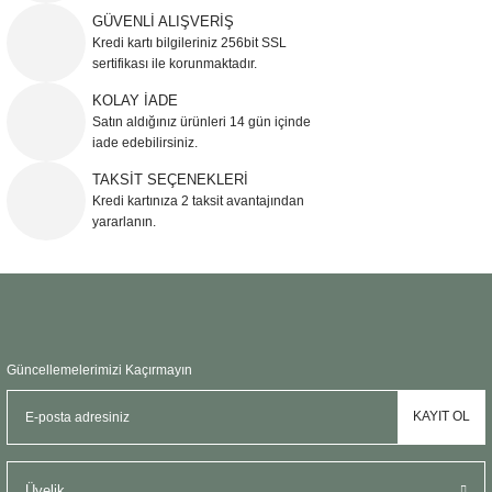
Ürün resmi kalitesiz, bozuk veya görüntülenemiyor.
GÜVENLİ ALIŞVERİŞ
Kredi kartı bilgileriniz 256bit SSL
Ürün açıklamasında eksik bilgiler bulunuyor.
sertifikası ile korunmaktadır.
Ürün bilgilerinde hatalar bulunuyor.
KOLAY İADE
Ürün fiyatı diğer sitelerden daha pahalı.
Satın aldığınız ürünleri 14 gün içinde
Bu ürüne benzer farklı alternatifler olmalı.
iade edebilirsiniz.
TAKSİT SEÇENEKLERİ
Kredi kartınıza 2 taksit avantajından
yararlanın.
Gönder
Güncellemelerimizi Kaçırmayın
KAYIT OL
Üyelik