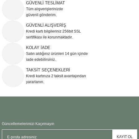
iletebilirsiniz.
GÜVENLİ TESLİMAT
Görüş ve önerileriniz için teşekkür ederiz.
Tüm alışverişlerinizde
güvenli gönderim.
Ürün resmi kalitesiz, bozuk veya görüntülenemiyor.
GÜVENLİ ALIŞVERİŞ
Kredi kartı bilgileriniz 256bit SSL
Ürün açıklamasında eksik bilgiler bulunuyor.
sertifikası ile korunmaktadır.
Ürün bilgilerinde hatalar bulunuyor.
KOLAY İADE
Ürün fiyatı diğer sitelerden daha pahalı.
Satın aldığınız ürünleri 14 gün içinde
Bu ürüne benzer farklı alternatifler olmalı.
iade edebilirsiniz.
TAKSİT SEÇENEKLERİ
Kredi kartınıza 2 taksit avantajından
yararlanın.
Gönder
Güncellemelerimizi Kaçırmayın
KAYIT OL