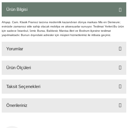
Şömine Aksesuarları
Ürün Bilgisi
Sütun&Kaide
Ahşap. Cam. Klasik Fransız tarzına modernlik kazandıran dünya markası Mis en Demeure;
evinizde zamansız stile sahip olacak mobilya ve aksesuarlar sunuyor. Teslimat Yerleri:Bu ürün
için sadece İstanbul, İzmir, Bursa, Balıkesir, Manisa illeri ve Bodrum ilçesine teslimat
Vazo
yapılmaktadır. Bunun dışındaki adresler için müşteri hizmetlerimiz ile irtibata geçiniz.
Yorumlar
Ürün Ölçüleri
Bu ürüne ilk yorumu siz yapın!
33x10 cm H:247 cm
Taksit Seçenekleri
Yorum Yaz
Önerileriniz
Bu ürünün fiyat bilgisi, resim, ürün açıklamalarında ve diğer konularda
yetersiz gördüğünüz noktaları öneri formunu kullanarak tarafımıza