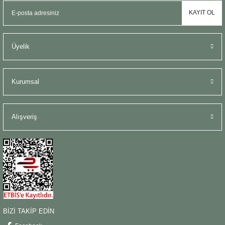
KAYIT OL
Üyelik
Kurumsal
Alışveriş
BİZİ TAKİP EDİN