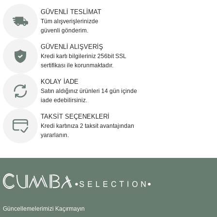
yetersiz gördüğünüz noktaları öneri formunu kullanarak tarafımıza
iletebilirsiniz.
GÜVENLİ TESLİMAT
Görüş ve önerileriniz için teşekkür ederiz.
Tüm alışverişlerinizde
güvenli gönderim.
Ürün resmi kalitesiz, bozuk veya görüntülenemiyor.
GÜVENLİ ALIŞVERİŞ
Kredi kartı bilgileriniz 256bit SSL
Ürün açıklamasında eksik bilgiler bulunuyor.
sertifikası ile korunmaktadır.
Ürün bilgilerinde hatalar bulunuyor.
KOLAY İADE
Ürün fiyatı diğer sitelerden daha pahalı.
Satın aldığınız ürünleri 14 gün içinde
Bu ürüne benzer farklı alternatifler olmalı.
iade edebilirsiniz.
TAKSİT SEÇENEKLERİ
Kredi kartınıza 2 taksit avantajından
yararlanın.
Gönder
Güncellemelerimizi Kaçırmayın