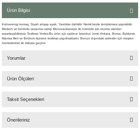
Şömine Aksesuarları
Ürün Bilgisi
Sütun&Kaide
Kahverengi kumaş. Siyah ahşap ayak. Yastıklar dahildir. Nemli bezle temizlemesi yapılabilir.
Modern ve konforlu tasarıma sahip Monceaukanepe ile evinizde şık oturma alanları
tasarlayabilirsiniz Teslimat Yerleri:Bu ürün için sadece İstanbul, İzmir, Ankara, Bursa, Balıkesir,
Vazo
Manisa illeri ve Bodrum ilçesine teslimat yapılmaktadır. Bunun dışındaki adresler için müşteri
hizmetlerimiz ile irtibata geçiniz.
Yorumlar
Ürün Ölçüleri
Bu ürüne ilk yorumu siz yapın!
248x84 cm H:76 cm
Taksit Seçenekleri
Yorum Yaz
Önerileriniz
Bu ürünün fiyat bilgisi, resim, ürün açıklamalarında ve diğer konularda