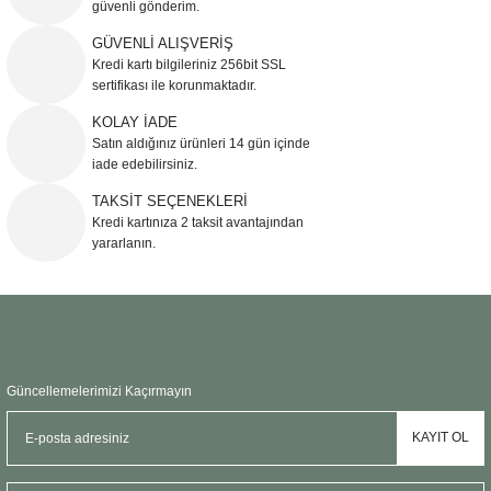
güvenli gönderim.
Ürün resmi kalitesiz, bozuk veya görüntülenemiyor.
GÜVENLİ ALIŞVERİŞ
Kredi kartı bilgileriniz 256bit SSL
Ürün açıklamasında eksik bilgiler bulunuyor.
sertifikası ile korunmaktadır.
Ürün bilgilerinde hatalar bulunuyor.
KOLAY İADE
Ürün fiyatı diğer sitelerden daha pahalı.
Satın aldığınız ürünleri 14 gün içinde
Bu ürüne benzer farklı alternatifler olmalı.
iade edebilirsiniz.
TAKSİT SEÇENEKLERİ
Kredi kartınıza 2 taksit avantajından
yararlanın.
Gönder
Güncellemelerimizi Kaçırmayın
KAYIT OL