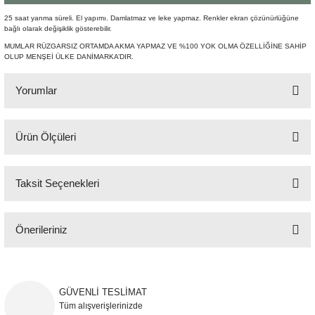
Şömine Aksesuarları
25 saat yanma süreli. El yapımı. Damlatmaz ve leke yapmaz. Renkler ekran çözünürlüğüne
bağlı olarak değişiklik gösterebilir.
Sütun&Kaide
MUMLAR RÜZGARSIZ ORTAMDA AKMA YAPMAZ VE %100 YOK OLMA ÖZELLİĞİNE SAHİP
OLUP MENŞEİ ÜLKE DANİMARKA’DIR.
Vazo
Yorumlar
Ürün Ölçüleri
Bu ürüne ilk yorumu siz yapın!
H:34 cm Q:4,4 cm
Taksit Seçenekleri
Yorum Yaz
Önerileriniz
Bu ürünün fiyat bilgisi, resim, ürün açıklamalarında ve diğer konularda
yetersiz gördüğünüz noktaları öneri formunu kullanarak tarafımıza
iletebilirsiniz.
GÜVENLİ TESLİMAT
Görüş ve önerileriniz için teşekkür ederiz.
Tüm alışverişlerinizde