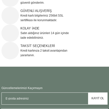
güvenli gönderim.
Ürün resmi kalitesiz, bozuk veya görüntülenemiyor.
GÜVENLİ ALIŞVERİŞ
Kredi kartı bilgileriniz 256bit SSL
Ürün açıklamasında eksik bilgiler bulunuyor.
sertifikası ile korunmaktadır.
Ürün bilgilerinde hatalar bulunuyor.
KOLAY İADE
Ürün fiyatı diğer sitelerden daha pahalı.
Satın aldığınız ürünleri 14 gün içinde
Bu ürüne benzer farklı alternatifler olmalı.
iade edebilirsiniz.
TAKSİT SEÇENEKLERİ
Kredi kartınıza 2 taksit avantajından
yararlanın.
Gönder
Güncellemelerimizi Kaçırmayın
KAYIT OL