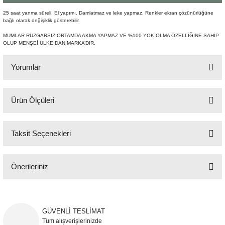
Şömine Aksesuarları
25 saat yanma süreli. El yapımı. Damlatmaz ve leke yapmaz. Renkler ekran çözünürlüğüne
bağlı olarak değişiklik gösterebilir.
Sütun&Kaide
MUMLAR RÜZGARSIZ ORTAMDA AKMA YAPMAZ VE %100 YOK OLMA ÖZELLİĞİNE SAHİP
OLUP MENŞEİ ÜLKE DANİMARKA’DIR.
Vazo
Yorumlar
Ürün Ölçüleri
Bu ürüne ilk yorumu siz yapın!
H:34 cm Q:4,4 cm
Taksit Seçenekleri
Yorum Yaz
Önerileriniz
Bu ürünün fiyat bilgisi, resim, ürün açıklamalarında ve diğer konularda
yetersiz gördüğünüz noktaları öneri formunu kullanarak tarafımıza
iletebilirsiniz.
GÜVENLİ TESLİMAT
Görüş ve önerileriniz için teşekkür ederiz.
Tüm alışverişlerinizde