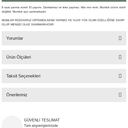
Şömine Aksesuarları
8 saat yanma süreli. El yapımı. Damlatmaz ve leke yapmaz. Mat mor renk. Mumluk ürüne dahil
değildir. Mumluk ayrı satılmaktadır.
Sütun&Kaide
MUMLAR RÜZGARSIZ ORTAMDA AKMA YAPMAZ VE %100 YOK OLMA ÖZELLİĞİNE SAHİP
OLUP MENŞEİ ÜLKE DANİMARKA’DIR.
Vazo
Yorumlar
Ürün Ölçüleri
Bu ürüne ilk yorumu siz yapın!
H:32 cm
Taksit Seçenekleri
Yorum Yaz
Önerileriniz
Bu ürünün fiyat bilgisi, resim, ürün açıklamalarında ve diğer konularda
yetersiz gördüğünüz noktaları öneri formunu kullanarak tarafımıza
iletebilirsiniz.
GÜVENLİ TESLİMAT
Görüş ve önerileriniz için teşekkür ederiz.
Tüm alışverişlerinizde