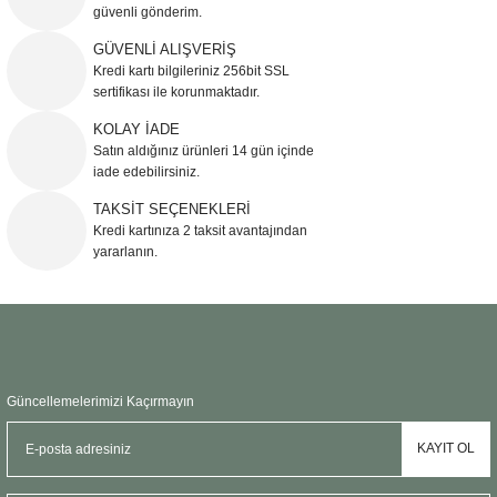
güvenli gönderim.
Ürün resmi kalitesiz, bozuk veya görüntülenemiyor.
GÜVENLİ ALIŞVERİŞ
Kredi kartı bilgileriniz 256bit SSL
Ürün açıklamasında eksik bilgiler bulunuyor.
sertifikası ile korunmaktadır.
Ürün bilgilerinde hatalar bulunuyor.
KOLAY İADE
Ürün fiyatı diğer sitelerden daha pahalı.
Satın aldığınız ürünleri 14 gün içinde
Bu ürüne benzer farklı alternatifler olmalı.
iade edebilirsiniz.
TAKSİT SEÇENEKLERİ
Kredi kartınıza 2 taksit avantajından
yararlanın.
Gönder
Güncellemelerimizi Kaçırmayın
KAYIT OL