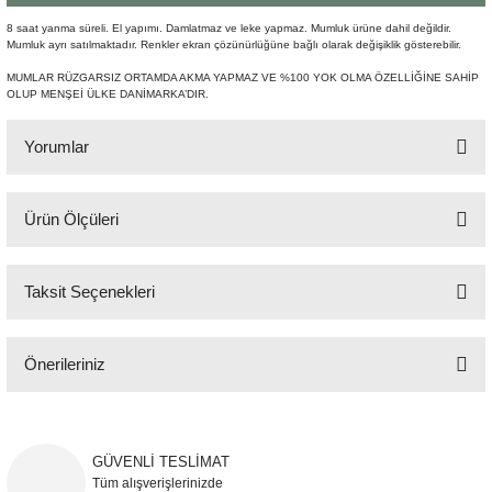
Şömine Aksesuarları
8 saat yanma süreli. El yapımı. Damlatmaz ve leke yapmaz. Mumluk ürüne dahil değildir.
Mumluk ayrı satılmaktadır. Renkler ekran çözünürlüğüne bağlı olarak değişiklik gösterebilir.
Sütun&Kaide
MUMLAR RÜZGARSIZ ORTAMDA AKMA YAPMAZ VE %100 YOK OLMA ÖZELLİĞİNE SAHİP
OLUP MENŞEİ ÜLKE DANİMARKA’DIR.
Vazo
Yorumlar
Ürün Ölçüleri
Bu ürüne ilk yorumu siz yapın!
H:32 cm Q:2,6 cm
Taksit Seçenekleri
Yorum Yaz
Önerileriniz
Bu ürünün fiyat bilgisi, resim, ürün açıklamalarında ve diğer konularda
yetersiz gördüğünüz noktaları öneri formunu kullanarak tarafımıza
iletebilirsiniz.
GÜVENLİ TESLİMAT
Görüş ve önerileriniz için teşekkür ederiz.
Tüm alışverişlerinizde