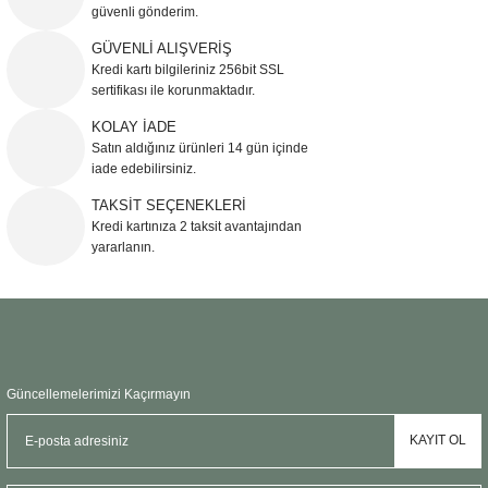
güvenli gönderim.
Ürün resmi kalitesiz, bozuk veya görüntülenemiyor.
GÜVENLİ ALIŞVERİŞ
Kredi kartı bilgileriniz 256bit SSL
Ürün açıklamasında eksik bilgiler bulunuyor.
sertifikası ile korunmaktadır.
Ürün bilgilerinde hatalar bulunuyor.
KOLAY İADE
Ürün fiyatı diğer sitelerden daha pahalı.
Satın aldığınız ürünleri 14 gün içinde
Bu ürüne benzer farklı alternatifler olmalı.
iade edebilirsiniz.
TAKSİT SEÇENEKLERİ
Kredi kartınıza 2 taksit avantajından
yararlanın.
Gönder
Güncellemelerimizi Kaçırmayın
KAYIT OL