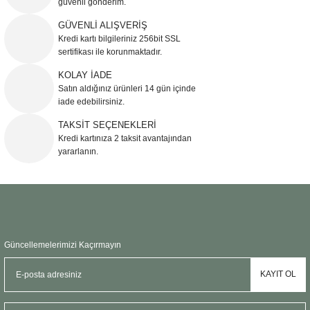
güvenli gönderim.
Ürün resmi kalitesiz, bozuk veya görüntülenemiyor.
GÜVENLİ ALIŞVERİŞ
Kredi kartı bilgileriniz 256bit SSL
Ürün açıklamasında eksik bilgiler bulunuyor.
sertifikası ile korunmaktadır.
Ürün bilgilerinde hatalar bulunuyor.
KOLAY İADE
Ürün fiyatı diğer sitelerden daha pahalı.
Satın aldığınız ürünleri 14 gün içinde
Bu ürüne benzer farklı alternatifler olmalı.
iade edebilirsiniz.
TAKSİT SEÇENEKLERİ
Kredi kartınıza 2 taksit avantajından
yararlanın.
Gönder
Güncellemelerimizi Kaçırmayın
KAYIT OL