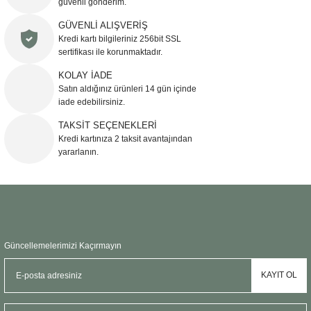
güvenli gönderim.
Ürün resmi kalitesiz, bozuk veya görüntülenemiyor.
GÜVENLİ ALIŞVERİŞ
Kredi kartı bilgileriniz 256bit SSL
Ürün açıklamasında eksik bilgiler bulunuyor.
sertifikası ile korunmaktadır.
Ürün bilgilerinde hatalar bulunuyor.
KOLAY İADE
Ürün fiyatı diğer sitelerden daha pahalı.
Satın aldığınız ürünleri 14 gün içinde
Bu ürüne benzer farklı alternatifler olmalı.
iade edebilirsiniz.
TAKSİT SEÇENEKLERİ
Kredi kartınıza 2 taksit avantajından
yararlanın.
Gönder
Güncellemelerimizi Kaçırmayın
KAYIT OL