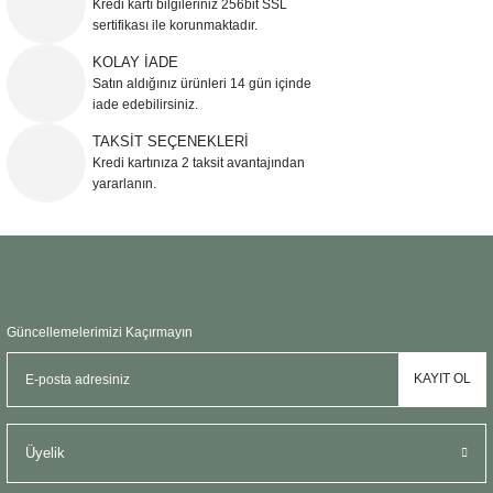
Kredi kartı bilgileriniz 256bit SSL
Ürün açıklamasında eksik bilgiler bulunuyor.
sertifikası ile korunmaktadır.
Ürün bilgilerinde hatalar bulunuyor.
KOLAY İADE
Ürün fiyatı diğer sitelerden daha pahalı.
Satın aldığınız ürünleri 14 gün içinde
Bu ürüne benzer farklı alternatifler olmalı.
iade edebilirsiniz.
TAKSİT SEÇENEKLERİ
Kredi kartınıza 2 taksit avantajından
yararlanın.
Gönder
Güncellemelerimizi Kaçırmayın
KAYIT OL
Üyelik