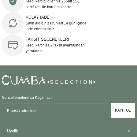
Kredi kartı bilgileriniz 256bit SSL
Ürün açıklamasında eksik bilgiler bulunuyor.
sertifikası ile korunmaktadır.
Ürün bilgilerinde hatalar bulunuyor.
KOLAY İADE
Ürün fiyatı diğer sitelerden daha pahalı.
Satın aldığınız ürünleri 14 gün içinde
Bu ürüne benzer farklı alternatifler olmalı.
iade edebilirsiniz.
TAKSİT SEÇENEKLERİ
Kredi kartınıza 2 taksit avantajından
yararlanın.
Gönder
Güncellemelerimizi Kaçırmayın
KAYIT OL
Üyelik