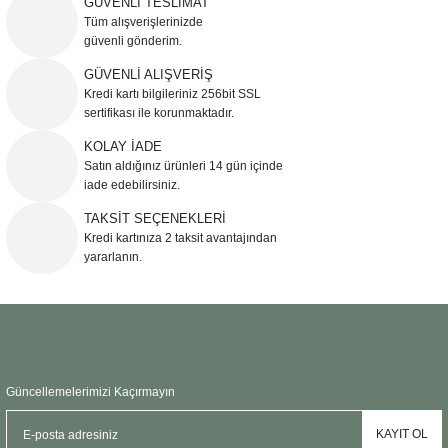
GÜVENLİ TESLİMAT
Görüş ve önerileriniz için teşekkür ederiz.
Tüm alışverişlerinizde
güvenli gönderim.
Ürün resmi kalitesiz, bozuk veya görüntülenemiyor.
GÜVENLİ ALIŞVERİŞ
Kredi kartı bilgileriniz 256bit SSL
Ürün açıklamasında eksik bilgiler bulunuyor.
sertifikası ile korunmaktadır.
Ürün bilgilerinde hatalar bulunuyor.
KOLAY İADE
Ürün fiyatı diğer sitelerden daha pahalı.
Satın aldığınız ürünleri 14 gün içinde
Bu ürüne benzer farklı alternatifler olmalı.
iade edebilirsiniz.
TAKSİT SEÇENEKLERİ
Kredi kartınıza 2 taksit avantajından
yararlanın.
Gönder
Güncellemelerimizi Kaçırmayın
KAYIT OL