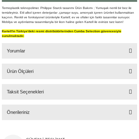
Şömine Aksesuarları
Termoplastik teknopolimer. Philippe Starck tasarımı Ürün Bakımı ; Yumuşak nemli bir bez ile
temizleyiniz. Etil alkol içeren deterjanlar ,çamaşır suyu, amonyak içeren ürünleri kullanmaktan
kaçının. Renkli ve fonksiyonel ürünleriyle Kartell; ev ve ofisler için farklı tasarımlar sunuyor.
Sütun&Kaide
Mobilya ve aydınlatma tasarımlarıyla bir ikon haline gelen Kartell ile evinize tarz katın!
Kartell'in Türkiye'deki resmi distribütörlerinden Cumba Selection güvencesiyle
Vazo
sunulmaktadır.
Yorumlar
Ürün Ölçüleri
Bu ürüne ilk yorumu siz yapın!
35x44 cm
Taksit Seçenekleri
Yorum Yaz
Önerileriniz
Bu ürünün fiyat bilgisi, resim, ürün açıklamalarında ve diğer konularda
yetersiz gördüğünüz noktaları öneri formunu kullanarak tarafımıza
iletebilirsiniz.