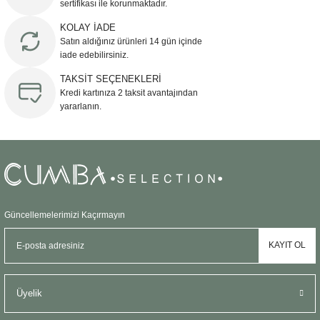
sertifikası ile korunmaktadır.
Ürün bilgilerinde hatalar bulunuyor.
KOLAY İADE
Ürün fiyatı diğer sitelerden daha pahalı.
Satın aldığınız ürünleri 14 gün içinde
Bu ürüne benzer farklı alternatifler olmalı.
iade edebilirsiniz.
TAKSİT SEÇENEKLERİ
Kredi kartınıza 2 taksit avantajından
yararlanın.
Gönder
Güncellemelerimizi Kaçırmayın
KAYIT OL
Üyelik