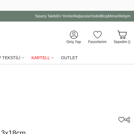
Sipariş Takibi
En Yeniler
Mağazalar
Outlet
Blog
Mimari
İletişim
Giriş Yap
Favorilerim
Sepetim (
)
 TEKSTİLİ
KARTELL
OUTLET
 13x18cm