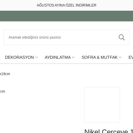
AĞUSTOS AYINA ÖZEL İNDİRİMLER
DEKORASYON
AYDINLATMA
SOFRA & MUTFAK
EV
3x18cm
Nikel Çerçeve