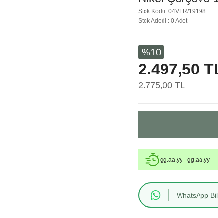
Stok Kodu: 04VER/19198
Stok Adedi : 0 Adet
%10
2.497,50 T
2.775,00 TL
gg.aa.yy - gg.aa.yy
WhatsApp Bilg