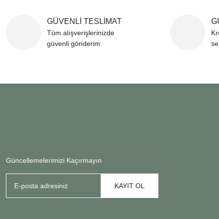
GÜVENLİ TESLİMAT
G
Tüm alışverişlerinizde
Kr
güvenli gönderim.
se
Güncellemelerimizi Kaçırmayın
KAYIT OL