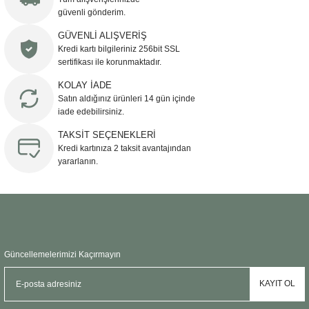
güvenli gönderim.
Ürün resmi kalitesiz, bozuk veya görüntülenemiyor.
GÜVENLİ ALIŞVERİŞ
Kredi kartı bilgileriniz 256bit SSL
Ürün açıklamasında eksik bilgiler bulunuyor.
sertifikası ile korunmaktadır.
Ürün bilgilerinde hatalar bulunuyor.
KOLAY İADE
Ürün fiyatı diğer sitelerden daha pahalı.
Satın aldığınız ürünleri 14 gün içinde
Bu ürüne benzer farklı alternatifler olmalı.
iade edebilirsiniz.
TAKSİT SEÇENEKLERİ
Kredi kartınıza 2 taksit avantajından
yararlanın.
Gönder
Güncellemelerimizi Kaçırmayın
KAYIT OL