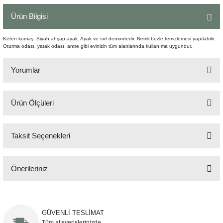
Şömine Aksesuarları
Ürün Bilgisi
Sütun&Kaide
Keten kumaş. Siyah ahşap ayak. Ayak ve sırt demontedir. Nemli bezle temizlemesi yapılabilir.
Oturma odası, yatak odası, antre gibi evinizin tüm alanlarında kullanıma uygundur.
Vazo
Yorumlar
Ürün Ölçüleri
Bu ürüne ilk yorumu siz yapın!
64x60x82 cm
Taksit Seçenekleri
Yorum Yaz
Önerileriniz
Bu ürünün fiyat bilgisi, resim, ürün açıklamalarında ve diğer konularda
yetersiz gördüğünüz noktaları öneri formunu kullanarak tarafımıza
iletebilirsiniz.
GÜVENLİ TESLİMAT
Görüş ve önerileriniz için teşekkür ederiz.
Tüm alışverişlerinizde