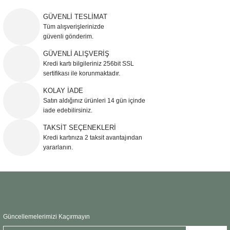
yetersiz gördüğünüz noktaları öneri formunu kullanarak tarafımıza
iletebilirsiniz.
GÜVENLİ TESLİMAT
Görüş ve önerileriniz için teşekkür ederiz.
Tüm alışverişlerinizde
güvenli gönderim.
Ürün resmi kalitesiz, bozuk veya görüntülenemiyor.
GÜVENLİ ALIŞVERİŞ
Kredi kartı bilgileriniz 256bit SSL
Ürün açıklamasında eksik bilgiler bulunuyor.
sertifikası ile korunmaktadır.
Ürün bilgilerinde hatalar bulunuyor.
KOLAY İADE
Ürün fiyatı diğer sitelerden daha pahalı.
Satın aldığınız ürünleri 14 gün içinde
Bu ürüne benzer farklı alternatifler olmalı.
iade edebilirsiniz.
TAKSİT SEÇENEKLERİ
Kredi kartınıza 2 taksit avantajından
yararlanın.
Gönder
Güncellemelerimizi Kaçırmayın