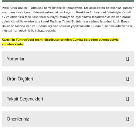
Şömine Aksesuarları
Plexi. Ürün Bakımı ; Yumuşak nemli bir bez ile temizleyiniz. Etil alkol içeren deterjanlar ,çamaşır
suyu, amonyak içeren ürünleri kullanmaktan kaçının. Renkli ve fonksiyonel ürünleriyle Kartell;
ev ve ofisler için farklı tasarımlar sunuyor. Mobilya ve aydınlatma tasarımlarıyla bir ikon haline
Sütun&Kaide
gelen Kartell ile evinize tarz katın! Teslimat Yerleri:Bu ürün için sadece İstanbul, İzmir, Bursa,
Balıkesir, Manisa illeri ve Bodrum ilçesine teslimat yapılmaktadır. Bunun dışındaki adresler için
müşteri hizmetlerimiz ile irtibata geçiniz.
Vazo
Kartell'in Türkiye'deki resmi distribütörlerinden Cumba Selection güvencesiyle
sunulmaktadır.
Yorumlar
Ürün Ölçüleri
Bu ürüne ilk yorumu siz yapın!
50x9x50 cm
Taksit Seçenekleri
Yorum Yaz
Önerileriniz
Bu ürünün fiyat bilgisi, resim, ürün açıklamalarında ve diğer konularda