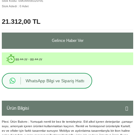
Stok Kodu: 04KAR/08320/VE
Stok Adedi : 0 Adet
Sehpa
Fener
Sebil
21.312,00 TL
Tabure
Gazetelik
TV Sehpası
Küllük
Gelince Haber Ver
Masa Saati
gg.aa.yy - gg.aa.yy
Mum
WhatsApp Bilgi ve Sipariş Hattı
Mumluk
Saksı&Çiçeklik
Ürün Bilgisi
Şamdan
Plexi. Ürün Bakımı ; Yumuşak nemli bir bez ile temizleyiniz. Etil alkol içeren deterjanlar ,çamaşır
Sepet
suyu, amonyak içeren ürünleri kullanmaktan kaçının. Renkli ve fonksiyonel ürünleriyle Kartell;
ev ve ofisler için farklı tasarımlar sunuyor. Mobilya ve aydınlatma tasarımlarıyla bir ikon haline