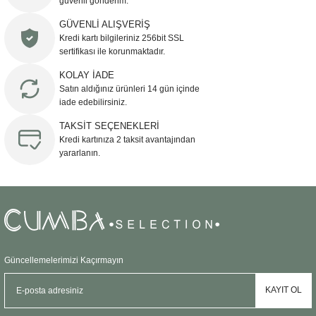
güvenli gönderim.
Ürün resmi kalitesiz, bozuk veya görüntülenemiyor.
GÜVENLİ ALIŞVERİŞ
Kredi kartı bilgileriniz 256bit SSL
Ürün açıklamasında eksik bilgiler bulunuyor.
sertifikası ile korunmaktadır.
Ürün bilgilerinde hatalar bulunuyor.
KOLAY İADE
Ürün fiyatı diğer sitelerden daha pahalı.
Satın aldığınız ürünleri 14 gün içinde
Bu ürüne benzer farklı alternatifler olmalı.
iade edebilirsiniz.
TAKSİT SEÇENEKLERİ
Kredi kartınıza 2 taksit avantajından
yararlanın.
Gönder
Güncellemelerimizi Kaçırmayın
KAYIT OL