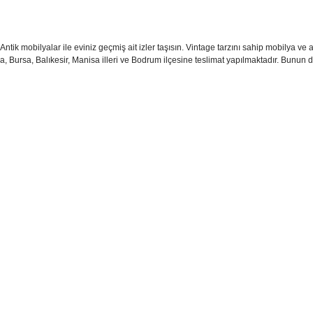
Antik mobilyalar ile eviniz geçmiş ait izler taşısın. Vintage tarzını sahip mobilya ve 
a, Bursa, Balıkesir, Manisa illeri ve Bodrum ilçesine teslimat yapılmaktadır. Bunun dış
sim, ürün açıklamalarında ve diğer konularda yetersiz gördüğünüz noktaları öner
teşekkür ederiz.
Bu ürüne ilk yorumu siz yapın
ozuk veya görüntülenemiyor.
Yorum Yaz
k bilgiler bulunuyor.
r bulunuyor.
rden daha pahalı.
ternatifler olmalı.
Gönder