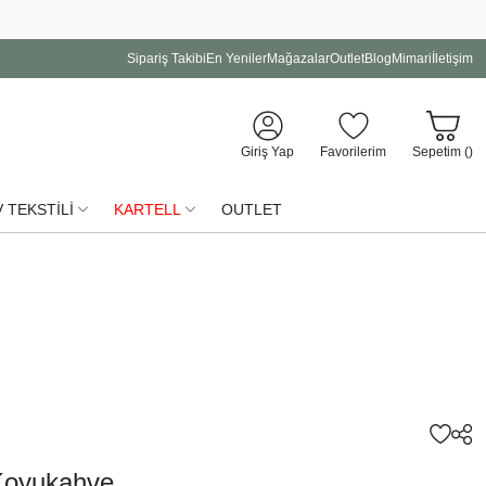
Sipariş Takibi
En Yeniler
Mağazalar
Outlet
Blog
Mimari
İletişim
Giriş Yap
Favorilerim
Sepetim (
)
 TEKSTİLİ
KARTELL
OUTLET
Koyukahve