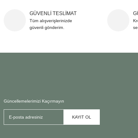
GÜVENLİ TESLİMAT
G
Tüm alışverişlerinizde
Kr
güvenli gönderim.
se
Güncellemelerimizi Kaçırmayın
KAYIT OL