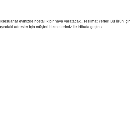
aksesuarlar evinizde nostaljik bir hava yaratacak.. Teslimat Yerleri:Bu ürün için
ındaki adresler için müşteri hizmetlerimiz ile irtibata geçiniz.
i formunu kullanarak tarafımıza iletebilirsiniz.
!