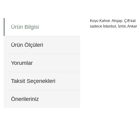
Koyu Kahve. Ahşap. Çift kat. 
Ürün Bilgisi
sadece İstanbul, İzmir, Ankar
144x113x56 cm
Bu ürünün fiyat bilgisi, re
Görüş ve önerileriniz için 
Ürün Ölçüleri
Ürün resmi kalitesiz, b
Ürün açıklamasında eksi
Yorumlar
Ürün bilgilerinde hatala
Ürün fiyatı diğer sitele
Taksit Seçenekleri
Bu ürüne benzer farklı al
Önerileriniz