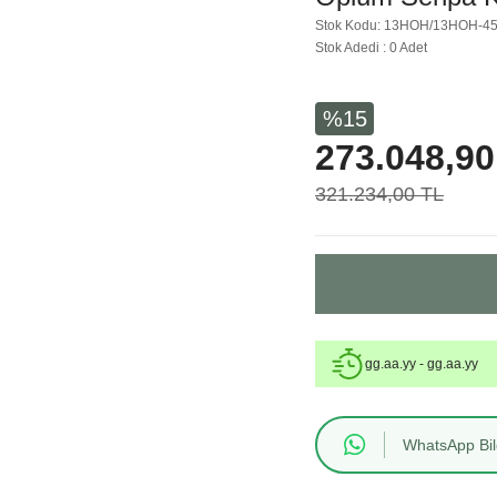
Stok Kodu: 13HOH/13HOH-4
Stok Adedi : 0 Adet
%15
273.048,90
321.234,00 TL
gg.aa.yy - gg.aa.yy
WhatsApp Bilg