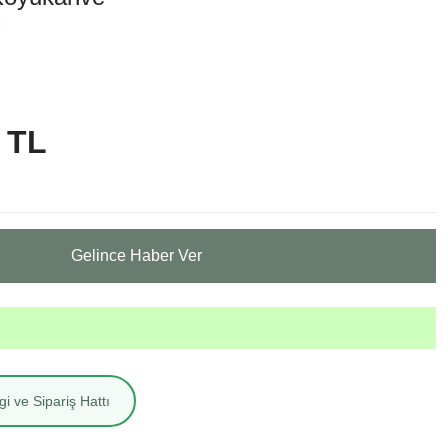
5
 TL
Gelince Haber Ver
i ve Sipariş Hattı