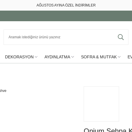
AĞUSTOS AYINA ÖZEL İNDİRİMLER
DEKORASYON
AYDINLATMA
SOFRA & MUTFAK
EV
Opium Sehpa 