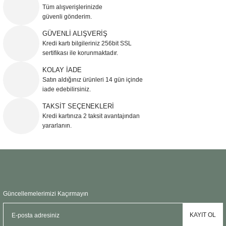
Görüş ve önerileriniz için teşekkür ederiz.
Tüm alışverişlerinizde
güvenli gönderim.
Ürün resmi kalitesiz, bozuk veya görüntülenemiyor.
GÜVENLİ ALIŞVERİŞ
Kredi kartı bilgileriniz 256bit SSL
Ürün açıklamasında eksik bilgiler bulunuyor.
sertifikası ile korunmaktadır.
Ürün bilgilerinde hatalar bulunuyor.
KOLAY İADE
Ürün fiyatı diğer sitelerden daha pahalı.
Satın aldığınız ürünleri 14 gün içinde
Bu ürüne benzer farklı alternatifler olmalı.
iade edebilirsiniz.
TAKSİT SEÇENEKLERİ
Kredi kartınıza 2 taksit avantajından
yararlanın.
Gönder
Güncellemelerimizi Kaçırmayın
KAYIT OL