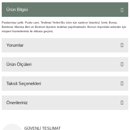
Şömine Aksesuarları
Ürün Bilgisi
Sütun&Kaide
Paslanmaz çelik. Puslu cam. Teslimat Yerleri:Bu ürün için sadece İstanbul, İzmir, Bursa,
Balıkesir, Manisa illeri ve Bodrum ilçesine teslimat yapılmaktadır. Bunun dışındaki adresler için
müşteri hizmetlerimiz ile irtibata geçiniz.
Vazo
Yorumlar
Ürün Ölçüleri
Bu ürüne ilk yorumu siz yapın!
100x100 cm H:45 cm
Taksit Seçenekleri
Yorum Yaz
Önerileriniz
Bu ürünün fiyat bilgisi, resim, ürün açıklamalarında ve diğer konularda
yetersiz gördüğünüz noktaları öneri formunu kullanarak tarafımıza
iletebilirsiniz.
GÜVENLİ TESLİMAT