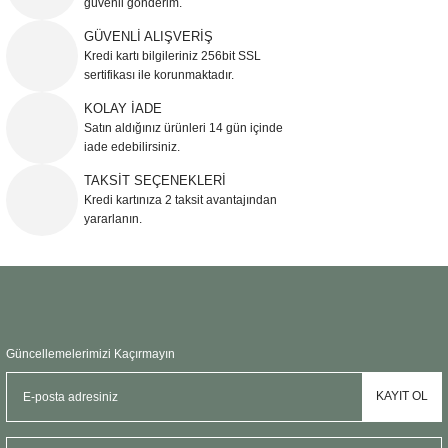
güvenli gönderim.
Ürün resmi kalitesiz, bozuk veya görüntülenemiyor.
GÜVENLİ ALIŞVERİŞ
Kredi kartı bilgileriniz 256bit SSL
Ürün açıklamasında eksik bilgiler bulunuyor.
sertifikası ile korunmaktadır.
Ürün bilgilerinde hatalar bulunuyor.
KOLAY İADE
Ürün fiyatı diğer sitelerden daha pahalı.
Satın aldığınız ürünleri 14 gün içinde
Bu ürüne benzer farklı alternatifler olmalı.
iade edebilirsiniz.
TAKSİT SEÇENEKLERİ
Kredi kartınıza 2 taksit avantajından
yararlanın.
Gönder
Güncellemelerimizi Kaçırmayın
KAYIT OL