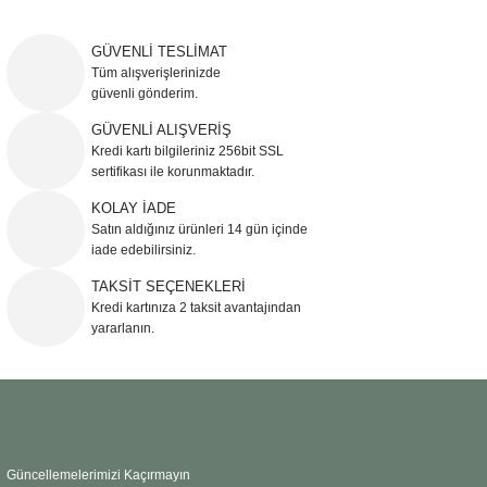
Bu ürünün fiyat bilgisi, resim, ürün açıklamalarında ve diğer konularda
yetersiz gördüğünüz noktaları öneri formunu kullanarak tarafımıza
iletebilirsiniz.
GÜVENLİ TESLİMAT
Görüş ve önerileriniz için teşekkür ederiz.
Tüm alışverişlerinizde
güvenli gönderim.
Ürün resmi kalitesiz, bozuk veya görüntülenemiyor.
GÜVENLİ ALIŞVERİŞ
Kredi kartı bilgileriniz 256bit SSL
Ürün açıklamasında eksik bilgiler bulunuyor.
sertifikası ile korunmaktadır.
Ürün bilgilerinde hatalar bulunuyor.
KOLAY İADE
Ürün fiyatı diğer sitelerden daha pahalı.
Satın aldığınız ürünleri 14 gün içinde
Bu ürüne benzer farklı alternatifler olmalı.
iade edebilirsiniz.
TAKSİT SEÇENEKLERİ
Kredi kartınıza 2 taksit avantajından
yararlanın.
Gönder
Güncellemelerimizi Kaçırmayın