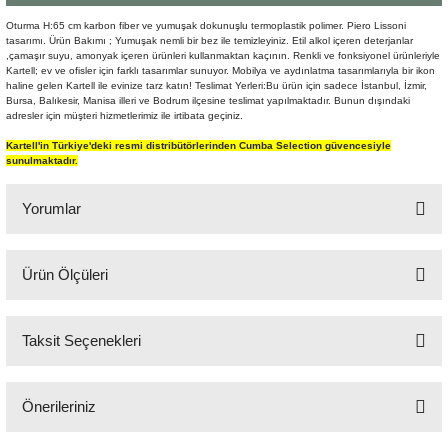
Şömine Aksesuarları
Oturma H:65 cm karbon fiber ve yumuşak dokunuşlu termoplastik polimer. Piero Lissoni
tasarımı. Ürün Bakımı ; Yumuşak nemli bir bez ile temizleyiniz. Etil alkol içeren deterjanlar
,çamaşır suyu, amonyak içeren ürünleri kullanmaktan kaçının. Renkli ve fonksiyonel ürünleriyle
Sütun&Kaide
Kartell; ev ve ofisler için farklı tasarımlar sunuyor. Mobilya ve aydınlatma tasarımlarıyla bir ikon
haline gelen Kartell ile evinize tarz katın! Teslimat Yerleri:Bu ürün için sadece İstanbul, İzmir,
Bursa, Balıkesir, Manisa illeri ve Bodrum ilçesine teslimat yapılmaktadır. Bunun dışındaki
Vazo
adresler için müşteri hizmetlerimiz ile irtibata geçiniz.
Kartell'in Türkiye'deki resmi distribütörlerinden Cumba Selection güvencesiyle
sunulmaktadır.
Yorumlar
Ürün Ölçüleri
Bu ürüne ilk yorumu siz yapın!
62x54 cm H:77 cm
Taksit Seçenekleri
Yorum Yaz
Önerileriniz