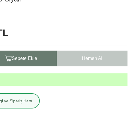
TL
Sepete Ekle
Hemen Al
i ve Sipariş Hattı