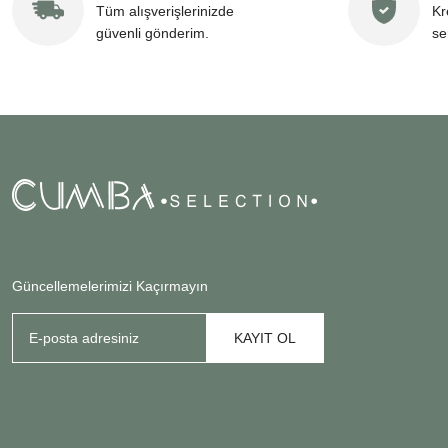
Tüm alışverişlerinizde
Kr
güvenli gönderim.
se
Güncellemelerimizi Kaçırmayın
KAYIT OL