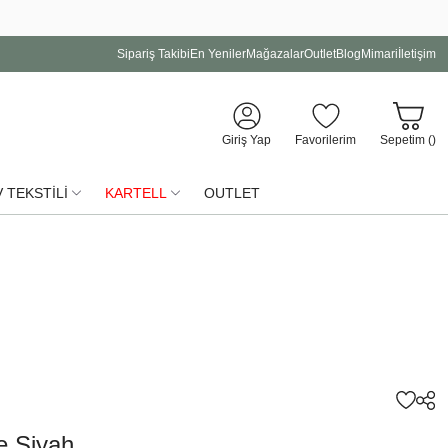
Sipariş Takibi
En Yeniler
Mağazalar
Outlet
Blog
Mimari
İletişim
Giriş Yap
Favorilerim
Sepetim (
)
 TEKSTİLİ
KARTELL
OUTLET
e Siyah