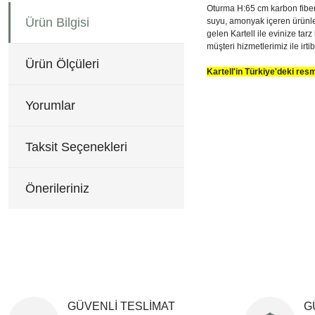
Oturma H:65 cm karbon fiber 
Ürün Bilgisi
suyu, amonyak içeren ürünleri
gelen Kartell ile evinize tar
müşteri hizmetlerimiz ile irti
Ürün Ölçüleri
Kartell'in Türkiye'deki re
Bu ürünün fiyat bilgisi, re
62x54 cm H:76 cm
Görüş ve önerileriniz için 
Yorumlar
Ürün resmi kalitesiz, b
Taksit Seçenekleri
Ürün açıklamasında eksi
Ürün bilgilerinde hatala
Önerileriniz
Ürün fiyatı diğer sitele
Bu ürüne benzer farklı al
GÜVENLİ TESLİMAT
G