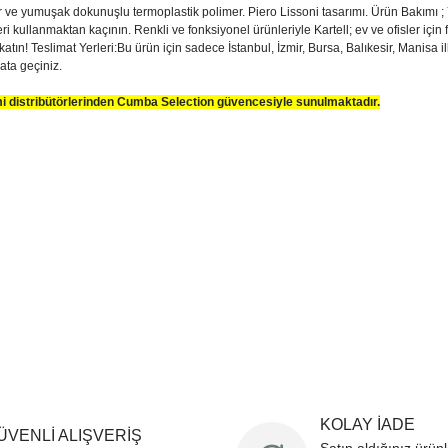
ve yumuşak dokunuşlu termoplastik polimer. Piero Lissoni tasarımı. Ürün Bakımı ; Yu
 kullanmaktan kaçının. Renkli ve fonksiyonel ürünleriyle Kartell; ev ve ofisler için 
z katın! Teslimat Yerleri:Bu ürün için sadece İstanbul, İzmir, Bursa, Balıkesir, Manisa
bata geçiniz.
smi distribütörlerinden Cumba Selection güvencesiyle sunulmaktadır.
sim, ürün açıklamalarında ve diğer konularda yetersiz gördüğünüz noktaları öner
teşekkür ederiz.
Bu ürüne ilk yorumu siz yapın
ozuk veya görüntülenemiyor.
Yorum Yaz
k bilgiler bulunuyor.
r bulunuyor.
rden daha pahalı.
ternatifler olmalı.
KOLAY İADE
ÜVENLİ ALIŞVERİŞ
Gönder