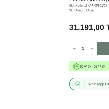
Stok Kodu: 13KAR/05802/09
Stok Adedi : 3 Adet
31.191,00 
gg.aa.yy - gg.aa.yy
WhatsApp Bilg