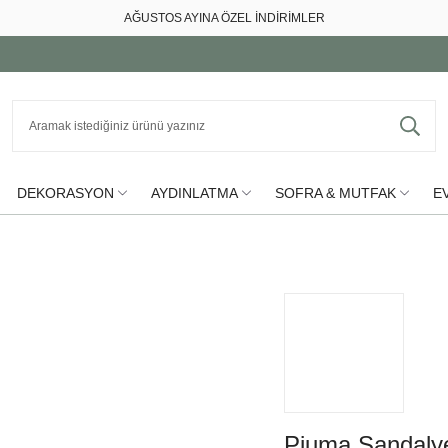
AĞUSTOS AYINA ÖZEL İNDİRİMLER
DEKORASYON
AYDINLATMA
SOFRA & MUTFAK
EV
Piuma Sandaly