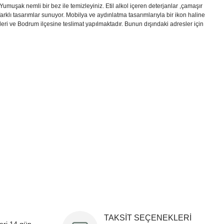
muşak nemli bir bez ile temizleyiniz. Etil alkol içeren deterjanlar ,çamaşır
farklı tasarımlar sunuyor. Mobilya ve aydınlatma tasarımlarıyla bir ikon haline
 illeri ve Bodrum ilçesine teslimat yapılmaktadır. Bunun dışındaki adresler için
i formunu kullanarak tarafımıza iletebilirsiniz.
!
TAKSİT SEÇENEKLERİ