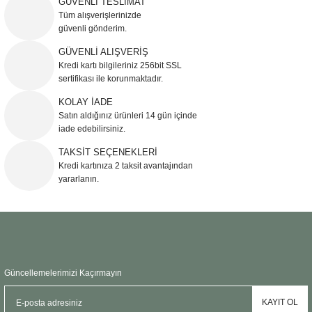
GÜVENLİ TESLİMAT
Görüş ve önerileriniz için teşekkür ederiz.
Tüm alışverişlerinizde
güvenli gönderim.
Ürün resmi kalitesiz, bozuk veya görüntülenemiyor.
GÜVENLİ ALIŞVERİŞ
Kredi kartı bilgileriniz 256bit SSL
Ürün açıklamasında eksik bilgiler bulunuyor.
sertifikası ile korunmaktadır.
Ürün bilgilerinde hatalar bulunuyor.
KOLAY İADE
Ürün fiyatı diğer sitelerden daha pahalı.
Satın aldığınız ürünleri 14 gün içinde
Bu ürüne benzer farklı alternatifler olmalı.
iade edebilirsiniz.
TAKSİT SEÇENEKLERİ
Kredi kartınıza 2 taksit avantajından
yararlanın.
Gönder
Güncellemelerimizi Kaçırmayın
KAYIT OL