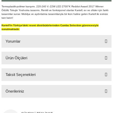
Şömine Aksesuarları
Termoplastik-polimer karışımı. 220-240 V.-22W LED 2700°K Reddot Award 2017 Winner
Ödüllü Tokujin Yoshıoka tasarımı. Renkli ve fonksiyonel olanlar Kartell; ev ve ofisler için farklı
tasarımlar sunar. Mobilya ve aydınlatma tasarımlarıyla bir ikon haline gelen Kartell ile evinize
Sütun&Kaide
tarz katın!
Kartell'in Türkiye'deki resmi distribütörlerinden Cumba Selection güvencesiyle
Vazo
sunulmaktadır.
Yorumlar
Ürün Ölçüleri
Bu ürüne ilk yorumu siz yapın!
31x28 cm
Taksit Seçenekleri
Yorum Yaz
Önerileriniz
Bu ürünün fiyat bilgisi, resim, ürün açıklamalarında ve diğer konularda
yetersiz gördüğünüz noktaları öneri formunu kullanarak tarafımıza
iletebilirsiniz.