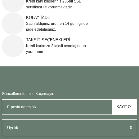
Kredi kartı bilgileriniz 256bit SSL
Ürün açıklamasında eksik bilgiler bulunuyor.
sertifikası ile korunmaktadır.
Ürün bilgilerinde hatalar bulunuyor.
KOLAY İADE
Ürün fiyatı diğer sitelerden daha pahalı.
Satın aldığınız ürünleri 14 gün içinde
Bu ürüne benzer farklı alternatifler olmalı.
iade edebilirsiniz.
TAKSİT SEÇENEKLERİ
Kredi kartınıza 2 taksit avantajından
yararlanın.
Gönder
Güncellemelerimizi Kaçırmayın
KAYIT OL
Üyelik