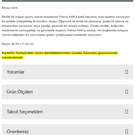
Şömine Aksesuarları
Beyaz renk
Renkli bir inşaat oyunu olarak tasarlanan Prince AHA Kartell taburesi, kum saatine benzeyen
Sütun&Kaide
bir şekilde birleştirilmiş iki koniden oluşur. Eğlenceli ve renkli bir aksesuar, pratik bir tabure ve
Ankara'dan kanepeye veya yatağa güvenilir bir destek noktası. Pastel renkler, kullanılan
malzemenin yumuşaklığı ve geometrik tasarım, Prince AHA'yı esnek, her bağlamda kolayca
Vazo
monte edilebilen bir ürün haline getirir. Çeşitli pastel renklerde mevcuttur.
Boyut: Ø 30 x Y 43 cm
Kartell'in Türkiye'deki resmi distribütörlerinden Cumba Selection güvencesiyle
sunulmaktadır.
Yorumlar
Ürün Ölçüleri
Bu ürüne ilk yorumu siz yapın!
30 cm çap, 43 cm yükseklik
Taksit Seçenekleri
Yorum Yaz
Önerileriniz