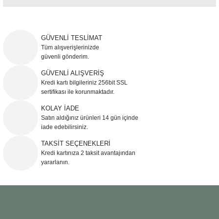
Bu ürünün fiyat bilgisi, resim, ürün açıklamalarında ve diğer konularda
yetersiz gördüğünüz noktaları öneri formunu kullanarak tarafımıza
iletebilirsiniz.
GÜVENLİ TESLİMAT
Görüş ve önerileriniz için teşekkür ederiz.
Tüm alışverişlerinizde
güvenli gönderim.
Ürün resmi kalitesiz, bozuk veya görüntülenemiyor.
GÜVENLİ ALIŞVERİŞ
Kredi kartı bilgileriniz 256bit SSL
Ürün açıklamasında eksik bilgiler bulunuyor.
sertifikası ile korunmaktadır.
Ürün bilgilerinde hatalar bulunuyor.
KOLAY İADE
Ürün fiyatı diğer sitelerden daha pahalı.
Satın aldığınız ürünleri 14 gün içinde
Bu ürüne benzer farklı alternatifler olmalı.
iade edebilirsiniz.
TAKSİT SEÇENEKLERİ
Kredi kartınıza 2 taksit avantajından
yararlanın.
Gönder