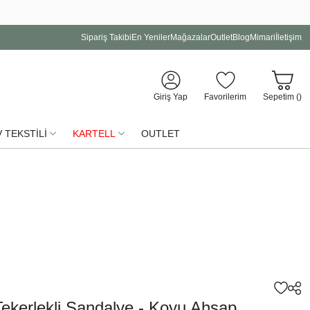
Sipariş Takibi
En Yeniler
Mağazalar
Outlet
Blog
Mimari
İletişim
Giriş Yap
Favorilerim
Sepetim (
)
 TEKSTİLİ
KARTELL
OUTLET
ekerlekli Sandalye - Koyu Ahşap