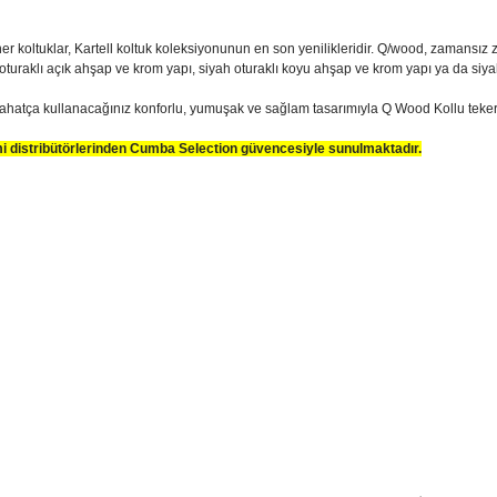
er koltuklar, Kartell koltuk koleksiyonunun en son yenilikleridir. Q/wood, zamansız za
turaklı açık ahşap ve krom yapı, siyah oturaklı koyu ahşap ve krom yapı ya da siya
 rahatça kullanacağınız konforlu, yumuşak ve sağlam tasarımıyla Q Wood Kollu tek
smi distribütörlerinden Cumba Selection güvencesiyle sunulmaktadır.
sim, ürün açıklamalarında ve diğer konularda yetersiz gördüğünüz noktaları öner
teşekkür ederiz.
Bu ürüne ilk yorumu siz yapın
ozuk veya görüntülenemiyor.
Yorum Yaz
k bilgiler bulunuyor.
r bulunuyor.
rden daha pahalı.
ternatifler olmalı.