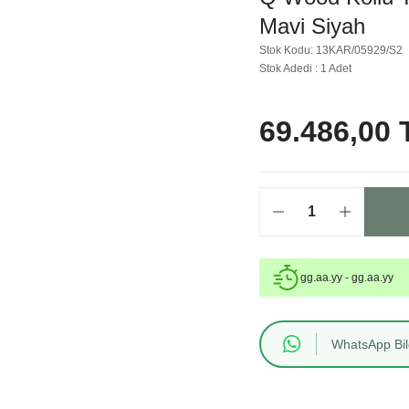
Mavi Siyah
Stok Kodu: 13KAR/05929/S2
Stok Adedi : 1 Adet
69.486,00 
gg.aa.yy - gg.aa.yy
WhatsApp Bilg