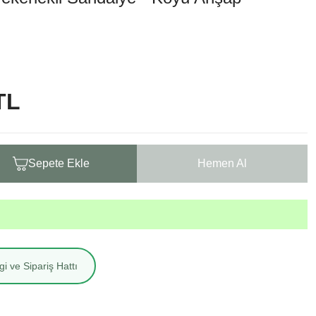
TL
Sepete Ekle
Hemen Al
i ve Sipariş Hattı