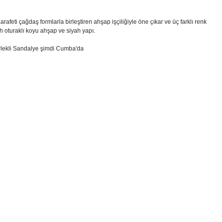
rafeti çağdaş formlarla birleştiren ahşap işçiliğiyle öne çıkar ve üç farklı renk
h oturaklı koyu ahşap ve siyah yapı.
erlekli Sandalye şimdi Cumba'da
i formunu kullanarak tarafımıza iletebilirsiniz.
!