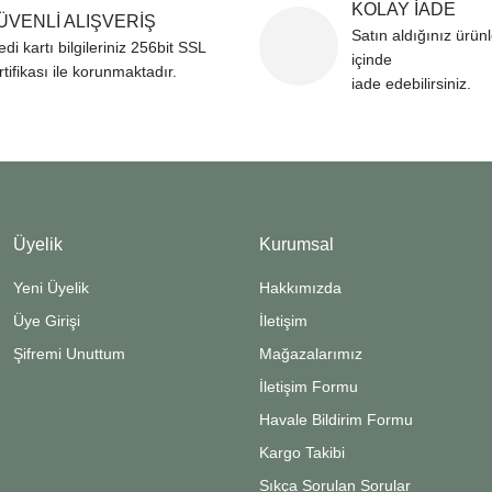
KOLAY İADE
ÜVENLİ ALIŞVERİŞ
Gönder
Satın aldığınız ürün
edi kartı bilgileriniz 256bit SSL
içinde
rtifikası ile korunmaktadır.
iade edebilirsiniz.
Üyelik
Kurumsal
Yeni Üyelik
Hakkımızda
Üye Girişi
İletişim
Şifremi Unuttum
Mağazalarımız
İletişim Formu
Havale Bildirim Formu
Kargo Takibi
Sıkça Sorulan Sorular