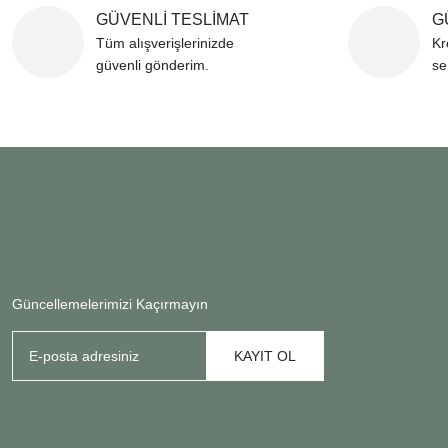
GÜVENLİ TESLİMAT
G
Tüm alışverişlerinizde
Kr
güvenli gönderim.
se
Güncellemelerimizi Kaçırmayın
KAYIT OL