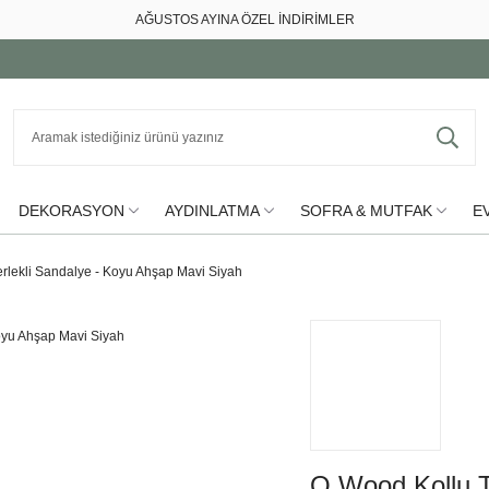
AĞUSTOS AYINA ÖZEL İNDİRİMLER
DEKORASYON
AYDINLATMA
SOFRA & MUTFAK
EV
rlekli Sandalye - Koyu Ahşap Mavi Siyah
Q Wood Kollu T