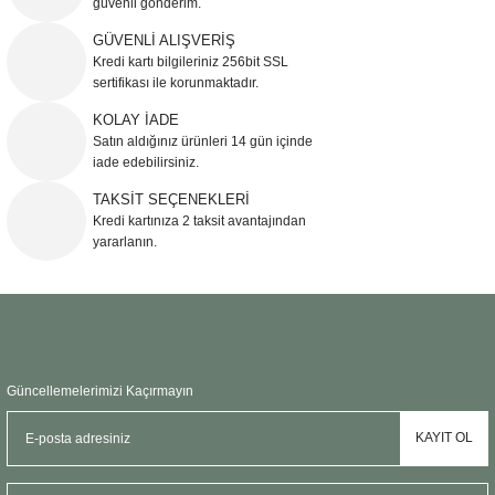
güvenli gönderim.
Ürün resmi kalitesiz, bozuk veya görüntülenemiyor.
GÜVENLİ ALIŞVERİŞ
Kredi kartı bilgileriniz 256bit SSL
Ürün açıklamasında eksik bilgiler bulunuyor.
sertifikası ile korunmaktadır.
Ürün bilgilerinde hatalar bulunuyor.
KOLAY İADE
Ürün fiyatı diğer sitelerden daha pahalı.
Satın aldığınız ürünleri 14 gün içinde
Bu ürüne benzer farklı alternatifler olmalı.
iade edebilirsiniz.
TAKSİT SEÇENEKLERİ
Kredi kartınıza 2 taksit avantajından
yararlanın.
Gönder
Güncellemelerimizi Kaçırmayın
KAYIT OL