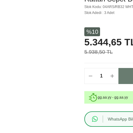
Stok Kodu: 04ARS/RB32 WHT
Stok Adedi : 3 Adet
%10
5.344,65 T
5.938,50 TL
gg.aa.yy - gg.aa.yy
WhatsApp Bilg