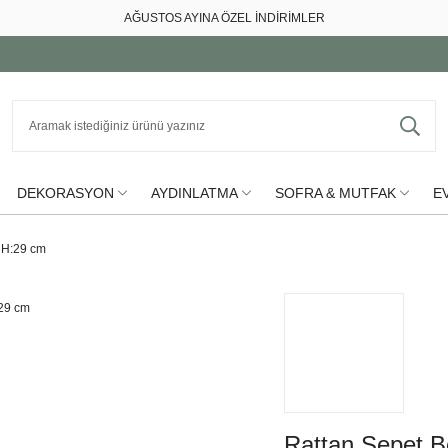
AĞUSTOS AYINA ÖZEL İNDİRİMLER
DEKORASYON
AYDINLATMA
SOFRA & MUTFAK
EV
 H:29 cm
Rattan Sepet 