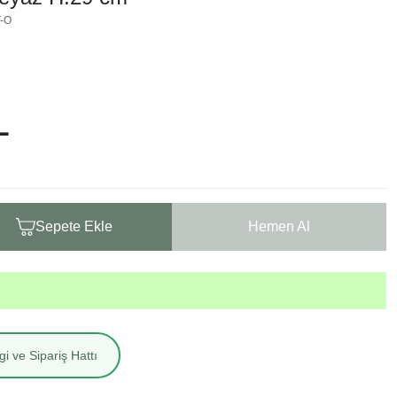
-O
L
Sepete Ekle
Hemen Al
i ve Sipariş Hattı