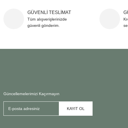
GÜVENLİ TESLİMAT
G
Tüm alışverişlerinizde
Kr
güvenli gönderim.
se
Güncellemelerimizi Kaçırmayın
KAYIT OL