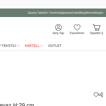
Sipariş Takibi
En Yeniler
Mağazalar
Outlet
Blog
Mimari
İletişim
Giriş Yap
Favorilerim
Sepetim (
)
 TEKSTİLİ
KARTELL
OUTLET
Beyaz H:29 cm