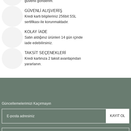
güvenli gönderim.
Ürün resmi kalitesiz, bozuk veya görüntülenemiyor.
GÜVENLİ ALIŞVERİŞ
Kredi kartı bilgileriniz 256bit SSL
Ürün açıklamasında eksik bilgiler bulunuyor.
sertifikası ile korunmaktadır.
Ürün bilgilerinde hatalar bulunuyor.
KOLAY İADE
Ürün fiyatı diğer sitelerden daha pahalı.
Satın aldığınız ürünleri 14 gün içinde
Bu ürüne benzer farklı alternatifler olmalı.
iade edebilirsiniz.
TAKSİT SEÇENEKLERİ
Kredi kartınıza 2 taksit avantajından
yararlanın.
Gönder
Güncellemelerimizi Kaçırmayın
KAYIT OL