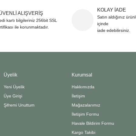
KOLAY İADE
ÜVENLİ ALIŞVERİŞ
Gönder
Satın aldığınız ürün
edi kartı bilgileriniz 256bit SSL
içinde
rtifikası ile korunmaktadır.
iade edebilirsiniz.
Üyelik
Kurumsal
Yeni Üyelik
Hakkımızda
Üye Girişi
İletişim
Şifremi Unuttum
Mağazalarımız
İletişim Formu
Havale Bildirim Formu
Kargo Takibi