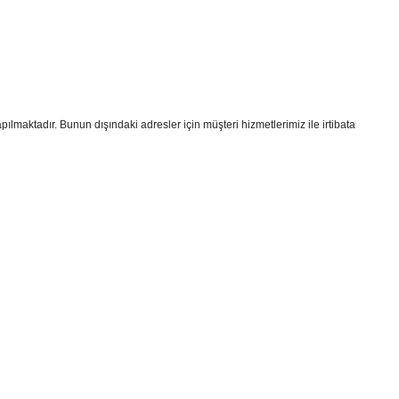
apılmaktadır. Bunun dışındaki adresler için müşteri hizmetlerimiz ile irtibata
i formunu kullanarak tarafımıza iletebilirsiniz.
!