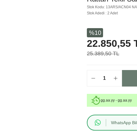
Stok Kodu: 13ARS/ACN04 NA
Stok Adedi : 2 Adet
%10
22.850,55 
25.389,50 TL
gg.aa.yy - gg.aa.yy
WhatsApp Bilg