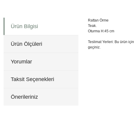
Rattan Örme
Ürün Bilgisi
Teak.
Oturma H:45 cm
Teslimat Yerleri: Bu ürün içi
Ürün Ölçüleri
geçiniz.
58x61x86 cm
Bu ürünün fiyat bilgisi, re
Görüş ve önerileriniz için 
Yorumlar
Ürün resmi kalitesiz, b
Taksit Seçenekleri
Ürün açıklamasında eksi
Ürün bilgilerinde hatala
Önerileriniz
Ürün fiyatı diğer sitele
Bu ürüne benzer farklı al