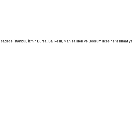
n sadece İstanbul, İzmir, Bursa, Balıkesir, Manisa illeri ve Bodrum ilçesine teslimat y
sim, ürün açıklamalarında ve diğer konularda yetersiz gördüğünüz noktaları öner
teşekkür ederiz.
Bu ürüne ilk yorumu siz yapın
ozuk veya görüntülenemiyor.
Yorum Yaz
k bilgiler bulunuyor.
r bulunuyor.
rden daha pahalı.
ternatifler olmalı.