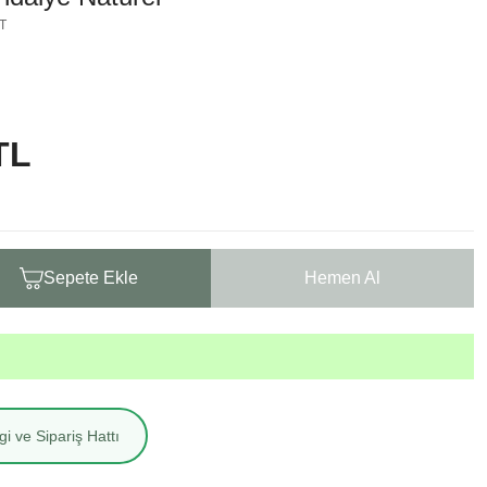
T
TL
Sepete Ekle
Hemen Al
i ve Sipariş Hattı