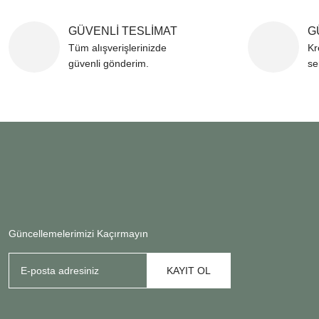
GÜVENLİ TESLİMAT
G
Tüm alışverişlerinizde
Kr
güvenli gönderim.
se
Güncellemelerimizi Kaçırmayın
KAYIT OL