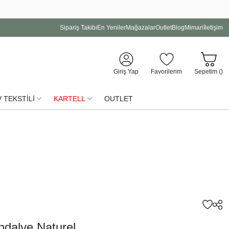
Sipariş Takibi
En Yeniler
Mağazalar
Outlet
Blog
Mimari
İletişim
Giriş Yap
Favorilerim
Sepetim (
)
 TEKSTİLİ
KARTELL
OUTLET
ndalye Naturel