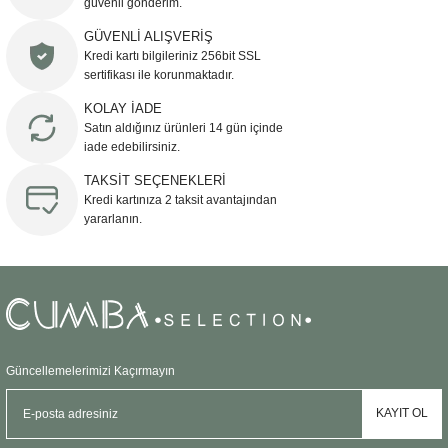
güvenli gönderim.
Ürün resmi kalitesiz, bozuk veya görüntülenemiyor.
GÜVENLİ ALIŞVERİŞ
Kredi kartı bilgileriniz 256bit SSL
Ürün açıklamasında eksik bilgiler bulunuyor.
sertifikası ile korunmaktadır.
Ürün bilgilerinde hatalar bulunuyor.
KOLAY İADE
Ürün fiyatı diğer sitelerden daha pahalı.
Satın aldığınız ürünleri 14 gün içinde
Bu ürüne benzer farklı alternatifler olmalı.
iade edebilirsiniz.
TAKSİT SEÇENEKLERİ
Kredi kartınıza 2 taksit avantajından
yararlanın.
Gönder
Güncellemelerimizi Kaçırmayın
KAYIT OL