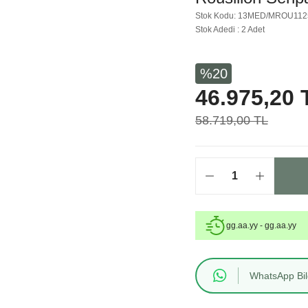
Stok Kodu: 13MED/MROU112
Stok Adedi : 2 Adet
%20
46.975,20 
58.719,00 TL
gg.aa.yy - gg.aa.yy
WhatsApp Bilg