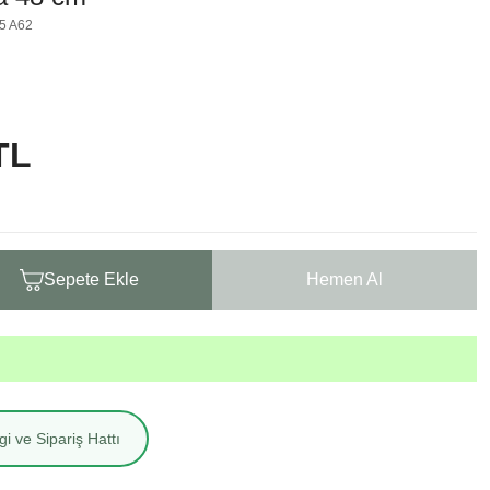
5 A62
TL
Sepete Ekle
Hemen Al
i ve Sipariş Hattı