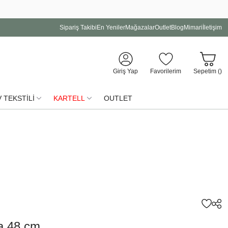
Sipariş Takibi
En Yeniler
Mağazalar
Outlet
Blog
Mimari
İletişim
Giriş Yap
Favorilerim
Sepetim (
)
 TEKSTİLİ
KARTELL
OUTLET
a 48 cm