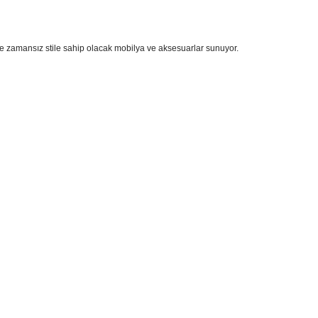
e zamansız stile sahip olacak mobilya ve aksesuarlar sunuyor.
i formunu kullanarak tarafımıza iletebilirsiniz.
!