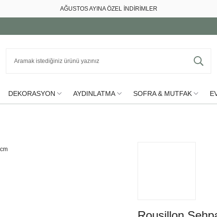
AĞUSTOS AYINA ÖZEL İNDİRİMLER
DEKORASYON
AYDINLATMA
SOFRA & MUTFAK
EV
Rousillon Sehp