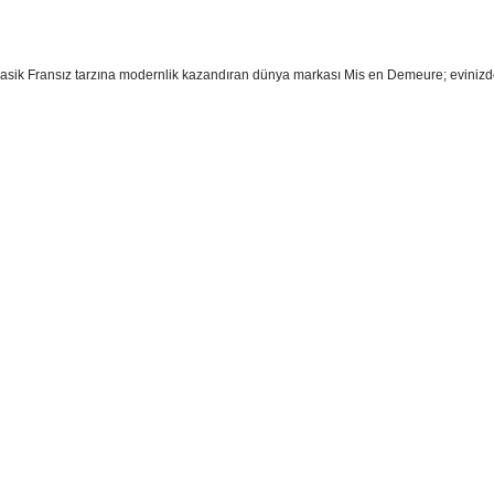
lasik Fransız tarzına modernlik kazandıran dünya markası Mis en Demeure; evinizd
sim, ürün açıklamalarında ve diğer konularda yetersiz gördüğünüz noktaları öner
teşekkür ederiz.
Bu ürüne ilk yorumu siz yapın
ozuk veya görüntülenemiyor.
Yorum Yaz
k bilgiler bulunuyor.
r bulunuyor.
rden daha pahalı.
ternatifler olmalı.
Gönder