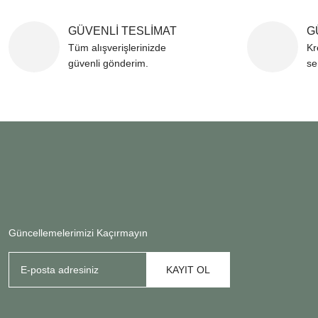
GÜVENLİ TESLİMAT
G
Tüm alışverişlerinizde
Kr
güvenli gönderim.
se
Güncellemelerimizi Kaçırmayın
KAYIT OL