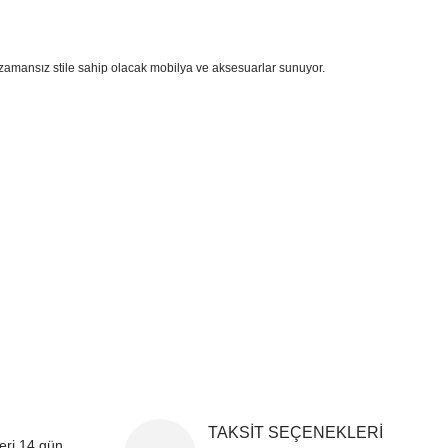
zamansız stile sahip olacak mobilya ve aksesuarlar sunuyor.
i formunu kullanarak tarafımıza iletebilirsiniz.
!
TAKSİT SEÇENEKLERİ
leri 14 gün