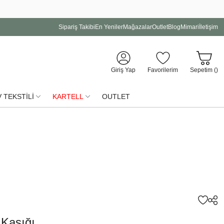
Sipariş Takibi
En Yeniler
Mağazalar
Outlet
Blog
Mimari
İletişim
Giriş Yap
Favorilerim
Sepetim (
)
 TEKSTİLİ
KARTELL
OUTLET
 Kaşığı