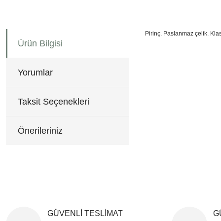
Pirinç. Paslanmaz çelik. Kl
Ürün Bilgisi
Bu ürünün fiyat bilgisi, re
Görüş ve önerileriniz için 
Yorumlar
Ürün resmi kalitesiz, b
Ürün açıklamasında eksi
Taksit Seçenekleri
Ürün bilgilerinde hatala
Ürün fiyatı diğer sitele
Önerileriniz
Bu ürüne benzer farklı al
GÜVENLİ TESLİMAT
G