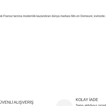
asik Fransız tarzına modernlik kazandıran dünya markası Mis en Demeure; evinizde 
sim, ürün açıklamalarında ve diğer konularda yetersiz gördüğünüz noktaları öner
teşekkür ederiz.
Bu ürüne ilk yorumu siz yapın
ozuk veya görüntülenemiyor.
Yorum Yaz
k bilgiler bulunuyor.
r bulunuyor.
rden daha pahalı.
ternatifler olmalı.
Gönder
KOLAY İADE
ÜVENLİ ALIŞVERİŞ
Satın aldığınız ürün