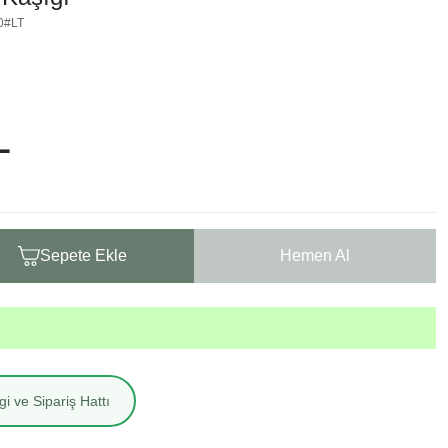
0#LT
L
Sepete Ekle
Hemen Al
i ve Sipariş Hattı