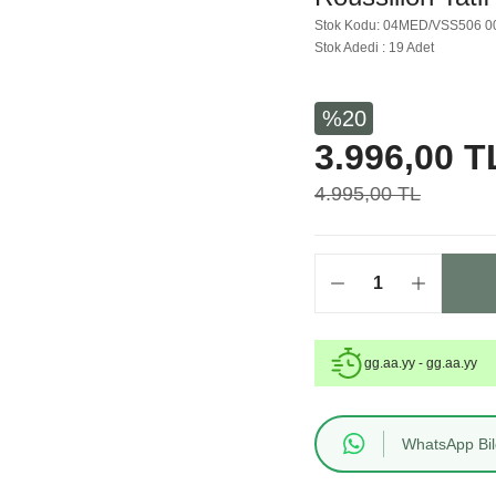
Stok Kodu: 04MED/VSS506 0
Stok Adedi : 19 Adet
%20
3.996,00 T
4.995,00 TL
gg.aa.yy - gg.aa.yy
WhatsApp Bilg