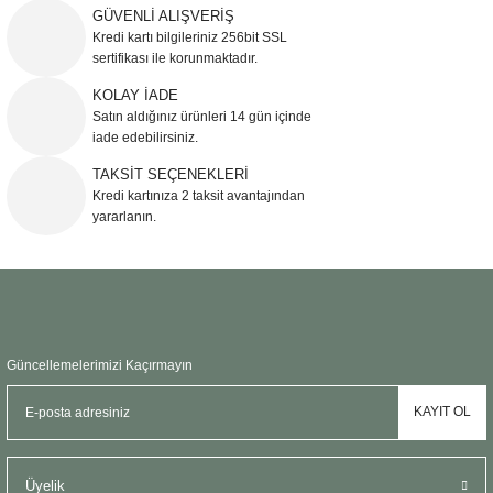
Ürün resmi kalitesiz, bozuk veya görüntülenemiyor.
GÜVENLİ ALIŞVERİŞ
Kredi kartı bilgileriniz 256bit SSL
Ürün açıklamasında eksik bilgiler bulunuyor.
sertifikası ile korunmaktadır.
Ürün bilgilerinde hatalar bulunuyor.
KOLAY İADE
Ürün fiyatı diğer sitelerden daha pahalı.
Satın aldığınız ürünleri 14 gün içinde
Bu ürüne benzer farklı alternatifler olmalı.
iade edebilirsiniz.
TAKSİT SEÇENEKLERİ
Kredi kartınıza 2 taksit avantajından
yararlanın.
Gönder
Güncellemelerimizi Kaçırmayın
KAYIT OL
Üyelik