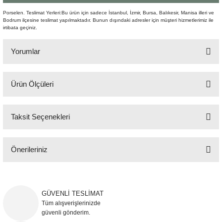
Şömine Aksesuarları
Porselen. Teslimat Yerleri:Bu ürün için sadece İstanbul, İzmir, Bursa, Balıkesir, Manisa illeri ve
Bodrum ilçesine teslimat yapılmaktadır. Bunun dışındaki adresler için müşteri hizmetlerimiz ile
irtibata geçiniz.
Sütun&Kaide
Yorumlar
Vazo
Ürün Ölçüleri
Bu ürüne ilk yorumu siz yapın!
Q:52 cm H:35 cm
Taksit Seçenekleri
Yorum Yaz
Önerileriniz
Bu ürünün fiyat bilgisi, resim, ürün açıklamalarında ve diğer konularda
yetersiz gördüğünüz noktaları öneri formunu kullanarak tarafımıza
iletebilirsiniz.
GÜVENLİ TESLİMAT
Görüş ve önerileriniz için teşekkür ederiz.
Tüm alışverişlerinizde
güvenli gönderim.