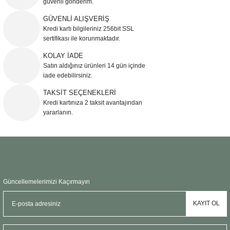
güvenli gönderim.
Ürün resmi kalitesiz, bozuk veya görüntülenemiyor.
GÜVENLİ ALIŞVERİŞ
Kredi kartı bilgileriniz 256bit SSL
Ürün açıklamasında eksik bilgiler bulunuyor.
sertifikası ile korunmaktadır.
Ürün bilgilerinde hatalar bulunuyor.
KOLAY İADE
Ürün fiyatı diğer sitelerden daha pahalı.
Satın aldığınız ürünleri 14 gün içinde
Bu ürüne benzer farklı alternatifler olmalı.
iade edebilirsiniz.
TAKSİT SEÇENEKLERİ
Kredi kartınıza 2 taksit avantajından
yararlanın.
Gönder
Güncellemelerimizi Kaçırmayın
KAYIT OL