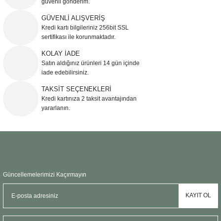
güvenli gönderim.
Ürün resmi kalitesiz, bozuk veya görüntülenemiyor.
GÜVENLİ ALIŞVERİŞ
Kredi kartı bilgileriniz 256bit SSL
Ürün açıklamasında eksik bilgiler bulunuyor.
sertifikası ile korunmaktadır.
Ürün bilgilerinde hatalar bulunuyor.
KOLAY İADE
Ürün fiyatı diğer sitelerden daha pahalı.
Satın aldığınız ürünleri 14 gün içinde
Bu ürüne benzer farklı alternatifler olmalı.
iade edebilirsiniz.
TAKSİT SEÇENEKLERİ
Kredi kartınıza 2 taksit avantajından
yararlanın.
Gönder
Güncellemelerimizi Kaçırmayın
KAYIT OL