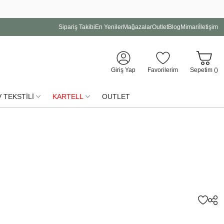
Sipariş Takibi
En Yeniler
Mağazalar
Outlet
Blog
Mimari
İletişim
Giriş Yap
Favorilerim
Sepetim (
)
 TEKSTİLİ
KARTELL
OUTLET