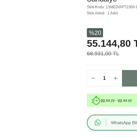
Stok Kodu: 13MED/APT2300 
Stok Adedi : 1 Adet
%20
55.144,80 
68.931,00 TL
gg.aa.yy - gg.aa.yy
WhatsApp Bilg