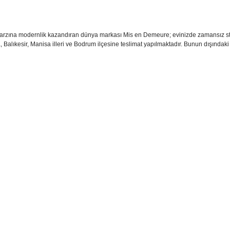
 tarzına modernlik kazandıran dünya markası Mis en Demeure; evinizde zamansız stil
, Balıkesir, Manisa illeri ve Bodrum ilçesine teslimat yapılmaktadır. Bunun dışındaki a
sim, ürün açıklamalarında ve diğer konularda yetersiz gördüğünüz noktaları öner
teşekkür ederiz.
Bu ürüne ilk yorumu siz yapın
ozuk veya görüntülenemiyor.
Yorum Yaz
k bilgiler bulunuyor.
r bulunuyor.
rden daha pahalı.
ternatifler olmalı.
Gönder