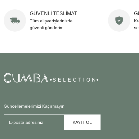
GÜVENLİ TESLİMAT
G
Tüm alışverişlerinizde
Kr
güvenli gönderim.
se
Güncellemelerimizi Kaçırmayın
KAYIT OL