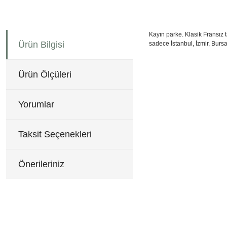
Kayın parke. Klasik Fransız
Ürün Bilgisi
sadece İstanbul, İzmir, Bursa
43x46 cm H:92 cm
Bu ürünün fiyat bilgisi, re
Görüş ve önerileriniz için 
Ürün Ölçüleri
Ürün resmi kalitesiz, b
Ürün açıklamasında eksi
Yorumlar
Ürün bilgilerinde hatala
Ürün fiyatı diğer sitele
Taksit Seçenekleri
Bu ürüne benzer farklı al
Önerileriniz