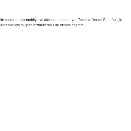
e sahip olacak mobilya ve aksesuarlar sunuyor. Teslimat Yerleri:Bu ürün için
dresler için müşteri hizmetlerimiz ile irtibata geçiniz.
i formunu kullanarak tarafımıza iletebilirsiniz.
!