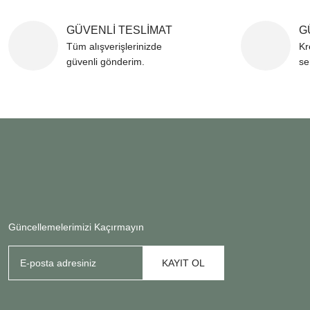
GÜVENLİ TESLİMAT
G
Tüm alışverişlerinizde
Kr
güvenli gönderim.
se
Güncellemelerimizi Kaçırmayın
KAYIT OL