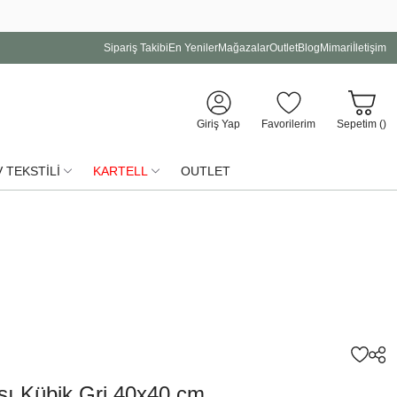
Sipariş Takibi
En Yeniler
Mağazalar
Outlet
Blog
Mimari
İletişim
Giriş Yap
Favorilerim
Sepetim (
)
 TEKSTİLİ
KARTELL
OUTLET
ı Kübik Gri 40x40 cm