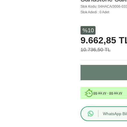
Stok Kodu: 04HACA/3006-03
Stok Adedi : 0 Adet
%10
9.662,85 T
10.736,50 TL
gg.aa.yy - gg.aa.yy
WhatsApp Bilg