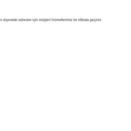
 dışındaki adresler için müşteri hizmetlerimiz ile irtibata geçiniz.
i formunu kullanarak tarafımıza iletebilirsiniz.
!