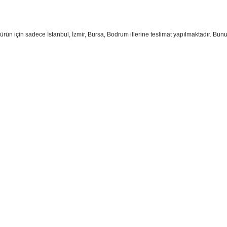
ürün için sadece İstanbul, İzmir, Bursa, Bodrum illerine teslimat yapılmaktadır. Bunun
sim, ürün açıklamalarında ve diğer konularda yetersiz gördüğünüz noktaları öner
teşekkür ederiz.
Bu ürüne ilk yorumu siz yapın
ozuk veya görüntülenemiyor.
Yorum Yaz
k bilgiler bulunuyor.
r bulunuyor.
rden daha pahalı.
ternatifler olmalı.
Gönder