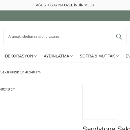
AĞUSTOS AYINA ÖZEL İNDİRİMLER
DEKORASYON
AYDINLATMA
SOFRA & MUTFAK
EV
Saksı Kübik Gri 40x40 cm
Sandstone Saks