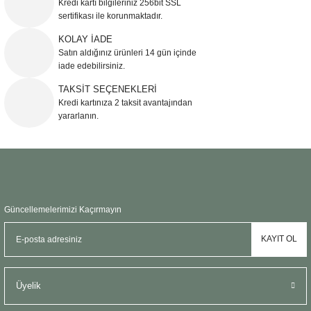
Kredi kartı bilgileriniz 256bit SSL
Ürün açıklamasında eksik bilgiler bulunuyor.
sertifikası ile korunmaktadır.
Ürün bilgilerinde hatalar bulunuyor.
KOLAY İADE
Ürün fiyatı diğer sitelerden daha pahalı.
Satın aldığınız ürünleri 14 gün içinde
Bu ürüne benzer farklı alternatifler olmalı.
iade edebilirsiniz.
TAKSİT SEÇENEKLERİ
Kredi kartınıza 2 taksit avantajından
yararlanın.
Gönder
Güncellemelerimizi Kaçırmayın
KAYIT OL
Üyelik