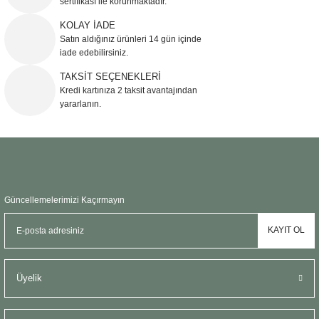
sertifikası ile korunmaktadır.
Ürün bilgilerinde hatalar bulunuyor.
KOLAY İADE
Ürün fiyatı diğer sitelerden daha pahalı.
Satın aldığınız ürünleri 14 gün içinde
Bu ürüne benzer farklı alternatifler olmalı.
iade edebilirsiniz.
TAKSİT SEÇENEKLERİ
Kredi kartınıza 2 taksit avantajından
yararlanın.
Gönder
Güncellemelerimizi Kaçırmayın
KAYIT OL
Üyelik