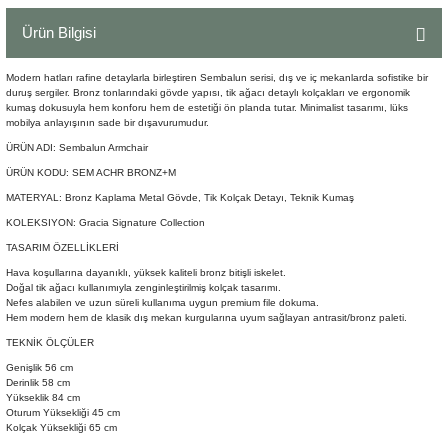
Şömine Aksesuarları
Ürün Bilgisi
Sütun&Kaide
Modern hatları rafine detaylarla birleştiren Sembalun serisi, dış ve iç mekanlarda sofistike bir
duruş sergiler. Bronz tonlarındaki gövde yapısı, tik ağacı detaylı kolçakları ve ergonomik
kumaş dokusuyla hem konforu hem de estetiği ön planda tutar. Minimalist tasarımı, lüks
Vazo
mobilya anlayışının sade bir dışavurumudur.
ÜRÜN ADI: Sembalun Armchair
ÜRÜN KODU: SEM ACHR BRONZ+M
MATERYAL: Bronz Kaplama Metal Gövde, Tik Kolçak Detayı, Teknik Kumaş
KOLEKSIYON: Gracia Signature Collection
TASARIM ÖZELLİKLERİ
Hava koşullarına dayanıklı, yüksek kaliteli bronz bitişli iskelet.
Doğal tik ağacı kullanımıyla zenginleştirilmiş kolçak tasarımı.
Nefes alabilen ve uzun süreli kullanıma uygun premium file dokuma.
Hem modern hem de klasik dış mekan kurgularına uyum sağlayan antrasit/bronz paleti.
TEKNİK ÖLÇÜLER
Genişlik 56 cm
Derinlik 58 cm
Yükseklik 84 cm
Oturum Yüksekliği 45 cm
Kolçak Yüksekliği 65 cm