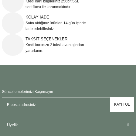
Kredi kartı bilgileriniz 256bit SSL
Ürün açıklamasında eksik bilgiler bulunuyor.
sertifikası ile korunmaktadır.
Ürün bilgilerinde hatalar bulunuyor.
KOLAY İADE
Ürün fiyatı diğer sitelerden daha pahalı.
Satın aldığınız ürünleri 14 gün içinde
Bu ürüne benzer farklı alternatifler olmalı.
iade edebilirsiniz.
TAKSİT SEÇENEKLERİ
Kredi kartınıza 2 taksit avantajından
yararlanın.
Gönder
Güncellemelerimizi Kaçırmayın
KAYIT OL
Üyelik