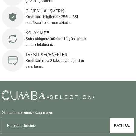
güvenli gönderim.
Ürün resmi kalitesiz, bozuk veya görüntülenemiyor.
GÜVENLİ ALIŞVERİŞ
Kredi kartı bilgileriniz 256bit SSL
Ürün açıklamasında eksik bilgiler bulunuyor.
sertifikası ile korunmaktadır.
Ürün bilgilerinde hatalar bulunuyor.
KOLAY İADE
Ürün fiyatı diğer sitelerden daha pahalı.
Satın aldığınız ürünleri 14 gün içinde
Bu ürüne benzer farklı alternatifler olmalı.
iade edebilirsiniz.
TAKSİT SEÇENEKLERİ
Kredi kartınıza 2 taksit avantajından
yararlanın.
Gönder
Güncellemelerimizi Kaçırmayın
KAYIT OL